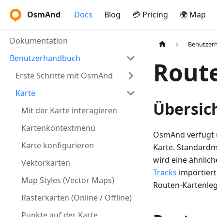
OsmAnd
Docs
Blog
💳 Pricing
🌍 Map
Dokumentation
Benutzer
Benutzerhandbuch
Rout
Erste Schritte mit OsmAnd
Karte
Übersic
Mit der Karte interagieren
Kartenkontextmenü
OsmAnd verfügt ü
Karte konfigurieren
Karte. Standardm
wird eine ähnlich
Vektorkarten
Tracks
importier
Map Styles (Vector Maps)
Routen-Kartenleg
Rasterkarten (Online / Offline)
Punkte auf der Karte