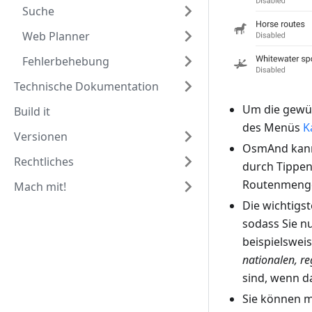
Suche
Web Planner
Fehlerbehebung
Technische Dokumentation
Um die gewün
Build it
des Menüs
K
Versionen
OsmAnd ka
Rechtliches
durch Tippe
Routenmenge 
Mach mit!
Die wichtigs
sodass Sie n
beispielswe
nationalen, r
sind, wenn d
Sie können m