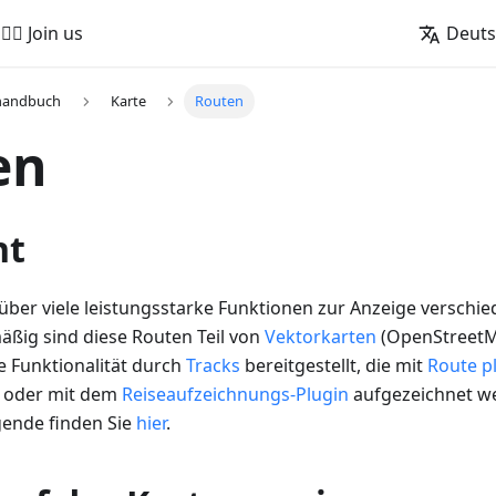
🚵‍♂️ Join us
Deut
handbuch
Karte
Routen
en
ht
ber viele leistungsstarke Funktionen zur Anzeige verschi
äßig sind diese Routen Teil von
Vektorkarten
(OpenStreetM
e Funktionalität durch
Tracks
bereitgestellt, die mit
Route p
t oder mit dem
Reiseaufzeichnungs-Plugin
aufgezeichnet w
ende finden Sie
hier
.