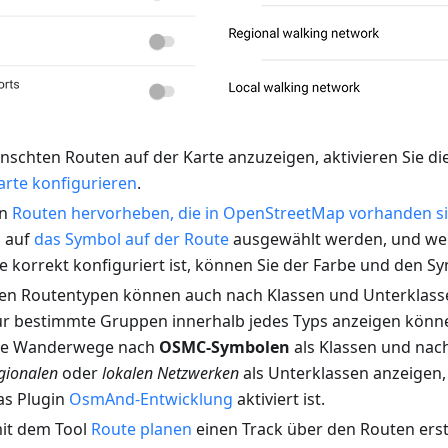
schten Routen auf der Karte anzuzeigen, aktivieren Sie di
arte konfigurieren
.
nn
Routen hervorheben, die in OpenStreetMap vorhanden s
n auf
das Symbol auf der Route
ausgewählt werden, und wen
korrekt konfiguriert ist, können Sie der Farbe und den Sy
ten Routentypen können auch nach Klassen und Unterklasse
ur bestimmte Gruppen innerhalb jedes Typs anzeigen könn
ise Wanderwege nach
OSMC-Symbolen
als Klassen und nac
egionalen
oder
lokalen Netzwerken
als Unterklassen anzeigen, 
as Plugin
OsmAnd-Entwicklung
aktiviert ist.
it dem Tool
Route planen
einen Track über den Routen erst