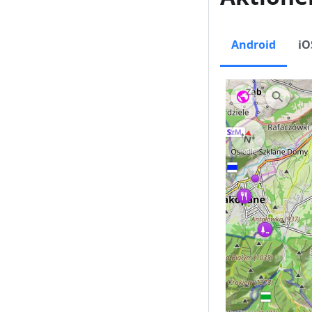
Android
iO