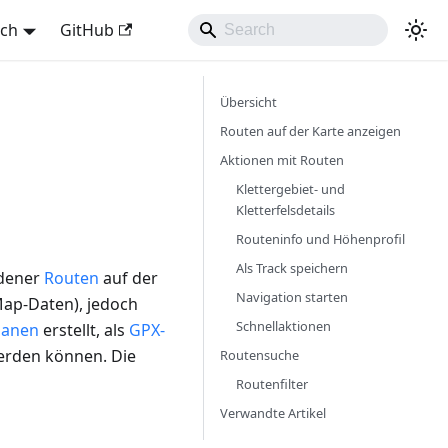
sch
GitHub
Übersicht
Routen auf der Karte anzeigen
Aktionen mit Routen
Klettergebiet- und
Kletterfelsdetails
Routeninfo und Höhenprofil
Als Track speichern
edener
Routen
auf der
Navigation starten
ap-Daten), jedoch
Schnellaktionen
lanen
erstellt, als
GPX-
erden können. Die
Routensuche
Routenfilter
Verwandte Artikel