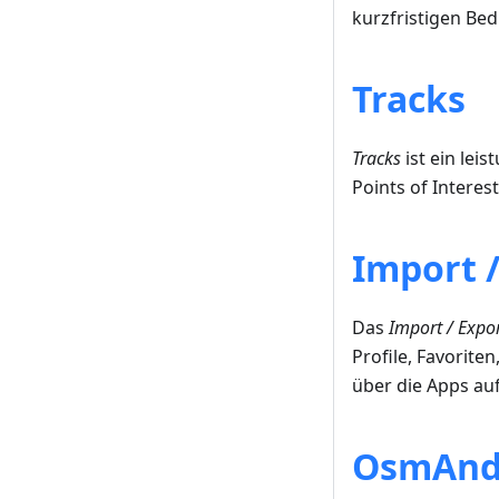
kurzfristigen Be
Tracks
Tracks
ist ein lei
Points of Interes
Import /
Das
Import / Expor
Profile, Favorite
über die Apps au
OsmAnd