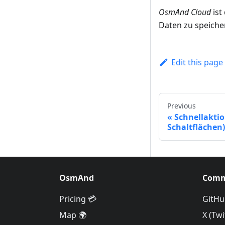
OsmAnd Cloud
ist
Daten zu speiche
Edit this page
Previous
Schnellaktio
Schaltflächen)
OsmAnd
Comm
Pricing 💳
GitHu
Map 🌍
X (Twi