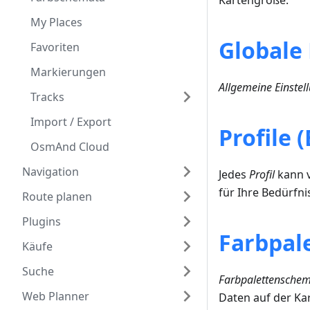
Kartengröße.
My Places
Globale
Favoriten
Markierungen
Allgemeine Einstel
Tracks
Import / Export
Profile 
OsmAnd Cloud
Navigation
Jedes
Profil
kann v
für Ihre Bedürfn
Route planen
Plugins
Farbpal
Käufe
Suche
Farbpalettensche
Web Planner
Daten auf der Kar