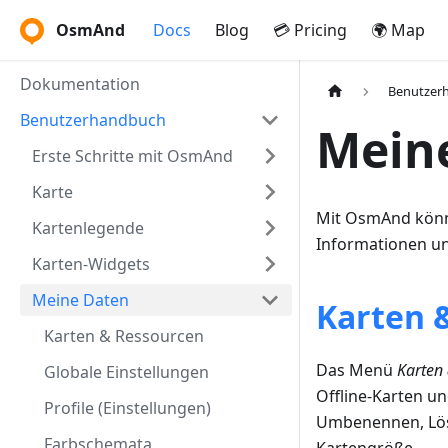
OsmAnd
Docs
Blog
💳 Pricing
🌍 Map
Dokumentation
Benutzer
Benutzerhandbuch
Mein
Erste Schritte mit OsmAnd
Karte
Mit OsmAnd könne
Kartenlegende
Informationen un
Karten-Widgets
Meine Daten
Karten 
Karten & Ressourcen
Das Menü
Karten
Globale Einstellungen
Offline-Karten u
Profile (Einstellungen)
Umbenennen, Lösc
Farbschemata