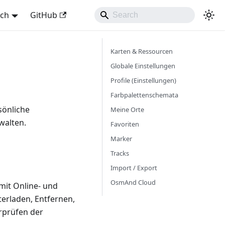
sch
GitHub
Karten & Ressourcen
Globale Einstellungen
Profile (Einstellungen)
Farbpalettenschemata
sönliche
Meine Orte
walten.
Favoriten
Marker
Tracks
Import / Export
OsmAnd Cloud
it Online- und
terladen, Entfernen,
rprüfen der