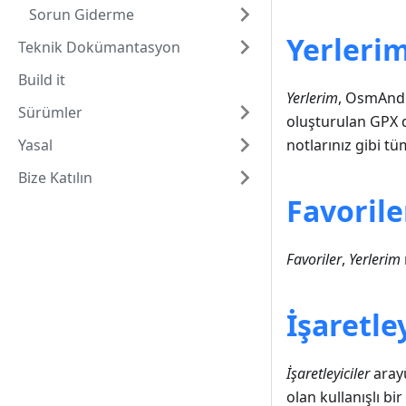
Sorun Giderme
Yerleri
Teknik Dokümantasyon
Build it
Yerlerim
, OsmAnd u
Sürümler
oluşturulan GPX 
Yasal
notlarınız gibi tü
Bize Katılın
Favorile
Favoriler
,
Yerlerim
İşaretley
İşaretleyiciler
arayü
olan kullanışlı bir 