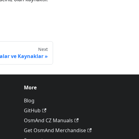
Next
alar ve Kaynaklar
More
Blog
GitHub
OsmAnd CZ Manuals
Get OsmAnd Merchandise