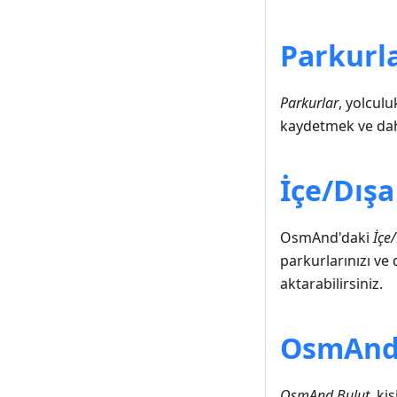
Parkurl
Parkurlar
, yolculu
kaydetmek ve daha
İçe/Dış
OsmAnd'daki
İçe
parkurlarınızı ve 
aktarabilirsiniz.
OsmAnd
OsmAnd Bulut
, ki