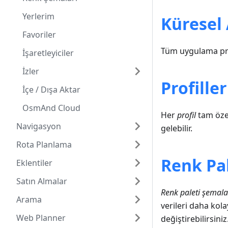
Yerlerim
Küresel 
Favoriler
Tüm uygulama prof
İşaretleyiciler
İzler
Profiller
İçe / Dışa Aktar
OsmAnd Cloud
Her
profil
tam özell
Navigasyon
gelebilir.
Rota Planlama
Renk Pal
Eklentiler
Satın Almalar
Renk paleti şemala
Arama
verileri daha kol
Web Planner
değiştirebilirsiniz