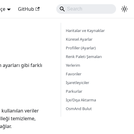
kçe
GitHub
Haritalar ve Kaynaklar
Küresel Ayarlar
Profiller (Ayarlar)
Renk Paleti Şemaları
 ayarları gibi farklı
Yerlerim
Favoriler
İşaretleyiciler
Parkurlar
İçe/Dışa Aktarma
OsmAnd Bulut
kullanılan veriler
lleği temizleme,
ağlar.