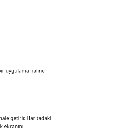
ı bir uygulama haline
hale getirir. Haritadaki
ak ekranını