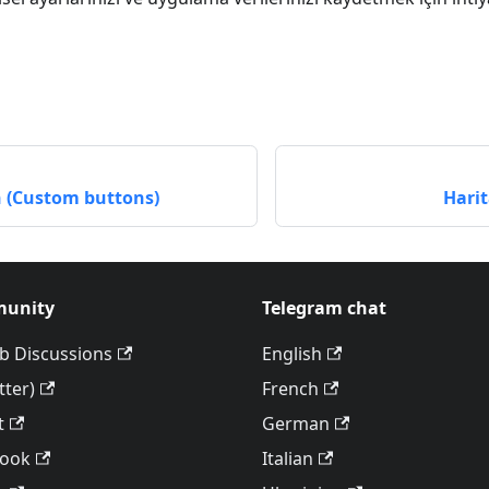
n (Custom buttons)
Harit
unity
Telegram chat
b Discussions
English
tter)
French
t
German
book
Italian