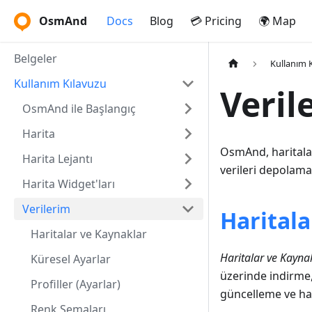
OsmAnd
Docs
Blog
💳 Pricing
🌍 Map
Belgeler
Kullanım 
Kullanım Kılavuzu
Veril
OsmAnd ile Başlangıç
Harita
OsmAnd, haritalar,
Harita Lejantı
verileri depolama
Harita Widget'ları
Verilerim
Haritala
Haritalar ve Kaynaklar
Haritalar ve Kayna
Küresel Ayarlar
üzerinde indirme,
Profiller (Ayarlar)
güncelleme ve har
Renk Şemaları