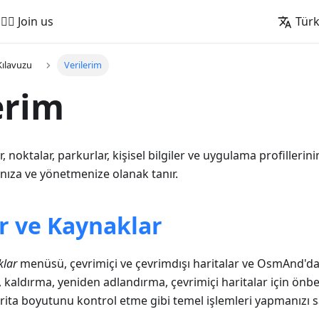
🚵‍♂️ Join us
Tür
Kılavuzu
Verilerim
erim
 noktalar, parkurlar, kişisel bilgiler ve uygulama profillerinin
nıza ve yönetmenize olanak tanır.
r ve Kaynaklar
klar
menüsü, çevrimiçi ve çevrimdışı haritalar ve OsmAnd'da 
 kaldırma, yeniden adlandırma, çevrimiçi haritalar için önbe
ita boyutunu kontrol etme gibi temel işlemleri yapmanızı s