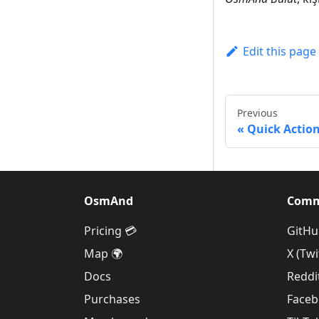
Edit this page
Previous
Quick Actio
OsmAnd
Comm
Pricing 💳
GitHu
Map 🌍
X (Twi
Docs
Reddi
Purchases
Face