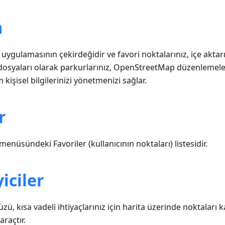
m
ygulamasının çekirdeğidir ve favori noktalarınız, içe aktar
dosyaları olarak parkurlarınız, OpenStreetMap düzenlemeler
m kişisel bilgilerinizi yönetmenizi sağlar.
r
menüsündeki Favoriler (kullanıcının noktaları) listesidir.
iciler
zü, kısa vadeli ihtiyaçlarınız için harita üzerinde noktalar
araçtır.