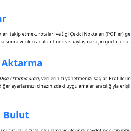
ar
kları takip etmek, rotaları ve İlgi Çekici Noktaları (POI'ler) 
 sonra verileri analiz etmek ve paylaşmak için güçlü bir ara
a Aktarma
/Dışa Aktarma aracı
, verilerinizi yönetmenizi sağlar. Profillerini
diğer ayarlarınızı cihazınızdaki uygulamalar aracılığıyla erişi
 Bulut
şisel ayarlarınızı ve uygulama verilerinizi kaydetmek için ihtiy