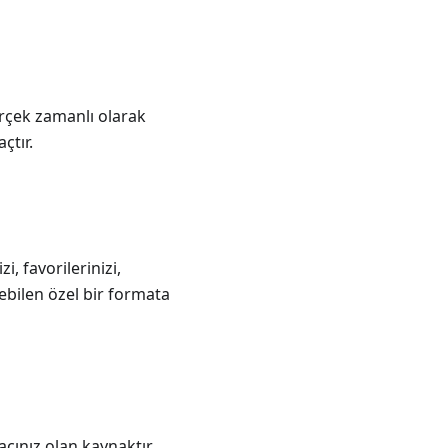
gerçek zamanlı olarak
çtır.
zi, favorilerinizi,
lebilen özel bir formata
acınız olan kaynaktır.