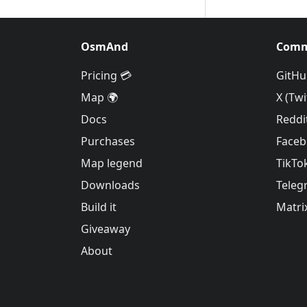
OsmAnd
Comm
Pricing 💳
GitHu
Map 🌍
X (Twi
Docs
Reddi
Purchases
Face
Map legend
TikTo
Downloads
Teleg
Build it
Matri
Giveaway
About