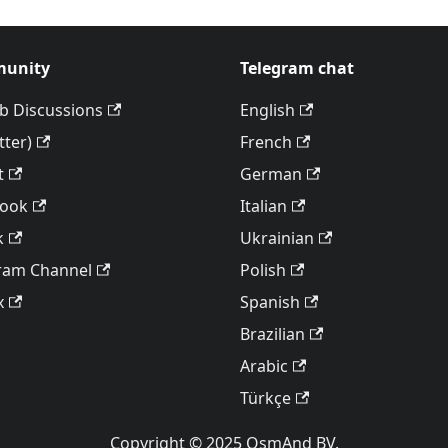
unity
Telegram chat
b Discussions
English
tter)
French
t
German
book
Italian
k
Ukrainian
ram Channel
Polish
x
Spanish
Brazilian
Arabic
Türkçe
Copyright © 2025 OsmAnd BV.