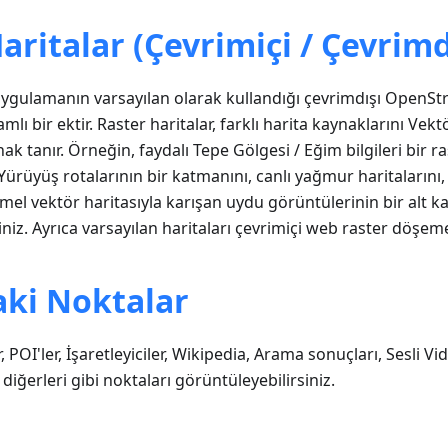
aritalar (Çevrimiçi / Çevrimd
 uygulamanın varsayılan olarak kullandığı çevrimdışı OpenS
lı bir ektir. Raster haritalar, farklı harita kaynaklarını Vektö
ak tanır. Örneğin, faydalı Tepe Gölgesi / Eğim bilgileri bir 
Yürüyüş rotalarının bir katmanını, canlı yağmur haritalarını, c
mel vektör haritasıyla karışan uydu görüntülerinin bir alt k
niz. Ayrıca varsayılan haritaları çevrimiçi web raster döşemel
aki Noktalar
, POI'ler, İşaretleyiciler, Wikipedia, Arama sonuçları, Sesli V
iğerleri gibi noktaları görüntüleyebilirsiniz.