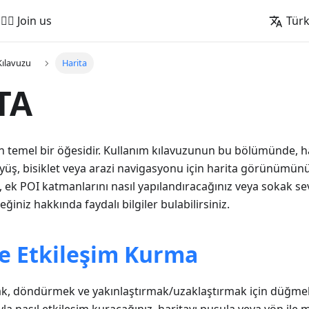
🚵‍♂️ Join us
Tür
Kılavuzu
Harita
TA
 temel bir öğesidir. Kullanım kılavuzunun bu bölümünde, har
yüş, bisiklet veya arazi navigasyonu için harita görünümünü
z, ek POI katmanlarını nasıl yapılandıracağınız veya sokak se
eğiniz hakkında faydalı bilgiler bulabilirsiniz.
le Etkileşim Kurma
ak, döndürmek ve yakınlaştırmak/uzaklaştırmak için düğmele