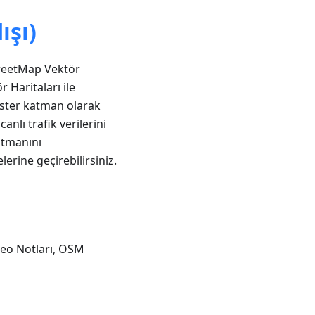
ışı)
treetMap Vektör
r Haritaları ile
raster katman olarak
anlı trafik verilerini
atmanını
erine geçirebilirsiniz.
ideo Notları, OSM