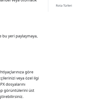
 manuel veya otomatik
Rota Türleri
e bu yeri paylaşmaya,
htiyaçlarınıza göre
ilerinizi veya özel ilgi
GPX dosyalarını
ap görüntülerini üst
tirebilirsiniz.