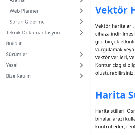
Arama
Vektör H
Web Planner
Sorun Giderme
Vektör haritaları
Teknik Dokümantasyon
cihaza indirilmesi
gibi birçok etkinlik
Build it
vurgulamak veya 
Sürümler
vektör verileri, ve
Yasal
Kontur çizgisi bil
oluşturabilirsiniz.
Bize Katılın
Harita S
Harita stilleri, Os
binalar, arazi kul
kontrol eder; renk