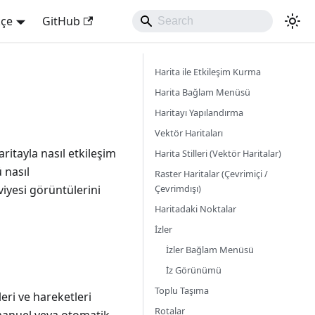
kçe
GitHub
Harita ile Etkileşim Kurma
Harita Bağlam Menüsü
Haritayı Yapılandırma
Vektör Haritaları
itayla nasıl etkileşim
Harita Stilleri (Vektör Haritalar)
 nasıl
Raster Haritalar (Çevrimiçi /
Çevrimdışı)
viyesi görüntülerini
Haritadaki Noktalar
İzler
İzler Bağlam Menüsü
İz Görünümü
Toplu Taşıma
ri ve hareketleri
Rotalar