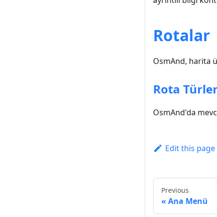
ayrıntılı bilgi k
Rotalar
OsmAnd, harita üz
Rota Türler
OsmAnd'da mevcut 
Edit this page
Previous
Ana Menü