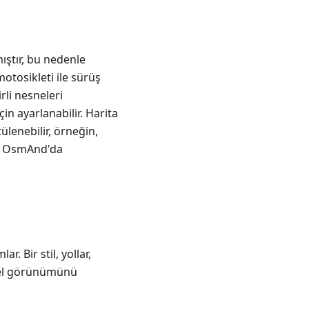
ıştır, bu nedenle
motosikleti ile sürüş
irli nesneleri
 ayarlanabilir. Harita
tülenebilir, örneğin,
izi OsmAnd'da
r. Bir stil, yollar,
örsel görünümünü