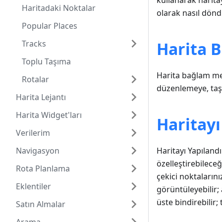
kullanarak harita
Haritadaki Noktalar
olarak nasıl dönd
Popular Places
Tracks
Harita 
Toplu Taşıma
Harita bağlam men
Rotalar
düzenlemeye, taş
Harita Lejantı
Harita Widget'ları
Haritay
Verilerim
Navigasyon
Haritayı Yapılan
özelleştirebileceğ
Rota Planlama
çekici noktalarını
Eklentiler
görüntüleyebilir;
üste bindirebilir; 
Satın Almalar