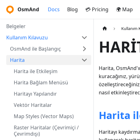
OsmAnd
Docs
Blog
💳 Pricing
🌍 Map
Belgeler
Kullanım 
Kullanım Kılavuzu
HARİ
OsmAnd ile Başlangıç
Harita
Harita, OsmAnd'ın
Harita ile Etkileşim
kuracağınız, yürü
Harita Bağlam Menüsü
özelleştireceğini
nasıl etkinleştirec
Haritayı Yapılandır
Vektör Haritalar
Harita i
Map Styles (Vector Maps)
Raster Haritalar (Çevrimiçi /
Haritayı kaydırm
Çevrimdışı)