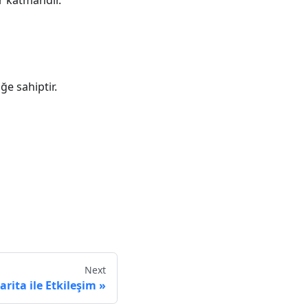
r katmandır.
ğe sahiptir.
Next
arita ile Etkileşim