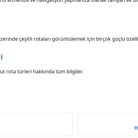
ontrol etmenize ve navigasyon yapmanıza olanak tanıyan ek bi
erinde çeşitli rotaları görüntülemek için birçok güçlü özelli
i
rota türleri hakkında tüm bilgiler.
H