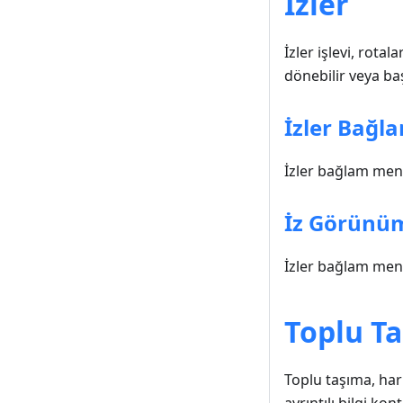
İzler
İzler işlevi, rot
dönebilir veya baş
İzler Bağ
İzler bağlam menüs
İz Görünü
İzler bağlam menüs
Toplu T
Toplu taşıma, har