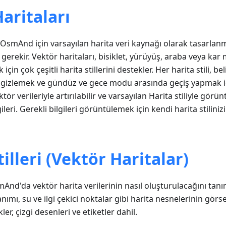
aritaları
, OsmAnd için varsayılan harita veri kaynağı olarak tasarlanm
 gerekir. Vektör haritaları, bisiklet, yürüyüş, araba veya kar 
 için çok çeşitli harita stillerini destekler. Her harita stili, bel
gizlemek ve gündüz ve gece modu arasında geçiş yapmak için
ktör verileriyle artırılabilir ve varsayılan Harita stiliyle görün
gileri. Gerekli bilgileri görüntülemek için kendi harita stilin
tilleri (Vektör Haritalar)
mAnd'da vektör harita verilerinin nasıl oluşturulacağını tanımla
lanımı, su ve ilgi çekici noktalar gibi harita nesnelerinin g
ler, çizgi desenleri ve etiketler dahil.