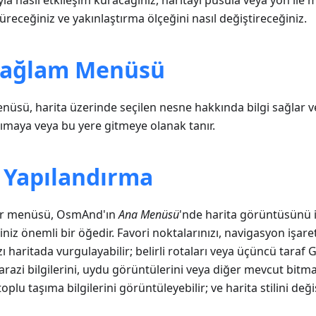
yla nasıl etkileşim kuracağınız, haritayı pusula veya yön ile
üreceğiniz ve yakınlaştırma ölçeğini nasıl değiştireceğiniz.
Bağlam Menüsü
üsü, harita üzerinde seçilen nesne hakkında bilgi sağlar v
ımaya veya bu yere gitmeye olanak tanır.
ı Yapılandırma
dır menüsü, OsmAnd'ın
Ana Menüsü
'nde harita görüntüsünü i
iniz önemli bir öğedir. Favori noktalarınızı, navigasyon işaretç
zı haritada vurgulayabilir; belirli rotaları veya üçüncü taraf 
 arazi bilgilerini, uydu görüntülerini veya diğer mevcut bitm
toplu taşıma bilgilerini görüntüleyebilir; ve harita stilini değiş