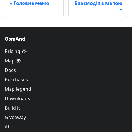
Головне меню
Взаємодія з мапою
OsmAnd
Pricing 💳
Map 🌍
Docs
Purchases
Map legend
Downloads
Build it
Giveaway
About