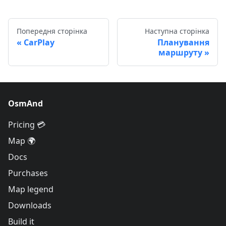
Попередня сторінка
Наступна сторінка
CarPlay
Планування
маршруту
OsmAnd
Pricing 💳
Map 🌍
Docs
Purchases
Map legend
Downloads
Build it