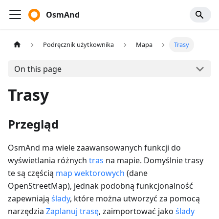
OsmAnd
Podręcznik użytkownika
Mapa
Trasy
On this page
Trasy
Przegląd
OsmAnd ma wiele zaawansowanych funkcji do
wyświetlania różnych
tras
na mapie. Domyślnie trasy
te są częścią
map wektorowych
(dane
OpenStreetMap), jednak podobną funkcjonalność
zapewniają
ślady
, które można utworzyć za pomocą
narzędzia
Zaplanuj trasę
, zaimportować jako
ślady