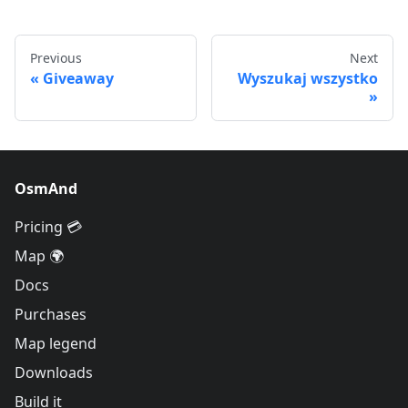
Previous
Next
Giveaway
Wyszukaj wszystko
OsmAnd
Pricing 💳
Map 🌍
Docs
Purchases
Map legend
Downloads
Build it