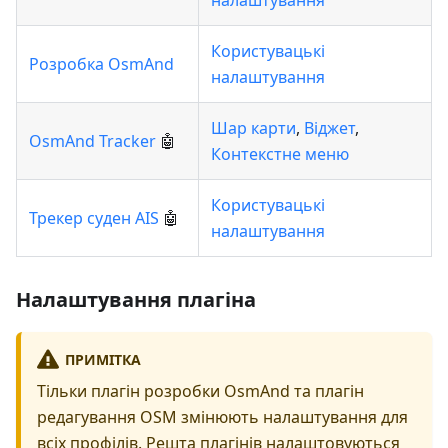
налаштування
Користувацькі
Розробка OsmAnd
налаштування
Шар карти
,
Віджет
,
OsmAnd Tracker
🤖
Контекстне меню
Користувацькі
Трекер суден AIS
🤖
налаштування
Налаштування плагіна
ПРИМІТКА
Тільки плагін розробки OsmAnd та плагін
редагування OSM змінюють налаштування для
всіх профілів. Решта плагінів налаштовуються