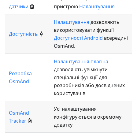
датчики
🤖
пристрою
Налаштування
Налаштування
дозволяють
використовувати функції
Доступність
🤖
Доступності Android
всередині
OsmAnd.
Налаштування плагіна
дозволяють увімкнути
Розробка
спеціальні функції для
OsmAnd
розробників або досвідчених
користувачів
Усі налаштування
OsmAnd
конфігуруються в окремому
Tracker
🤖
додатку