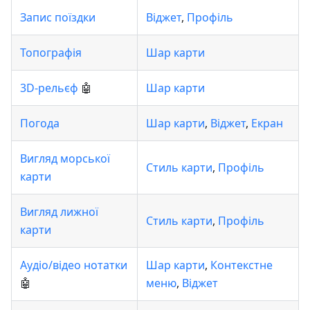
Запис поїздки
Віджет
,
Профіль
Топографія
Шар карти
3D-рельєф
🤖
Шар карти
Погода
Шар карти
,
Віджет
,
Екран
Вигляд морської
Стиль карти
,
Профіль
карти
Вигляд лижної
Стиль карти
,
Профіль
карти
Аудіо/відео нотатки
Шар карти
,
Контекстне
🤖
меню
,
Віджет