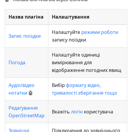
Назва плагіна
Налаштування
Налаштуйте
режими роботи
Запис поїздки
запису поїздки
Налаштуйте одиниці
Погода
вимірювання для
відображення погодних явищ
Аудіо/відео
Вибір
формату відео,
нотатки
🤖
тривалості зберігання тощо
Редагування
Вкажіть
логін
користувача
OpenStreetMap
Зовнішні
Підключення до зовнішнього