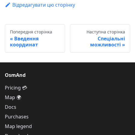
Відредагувати цю сторінку
Попередня сторінка
Наступна сторінка
Введення
Спеціальні
координат
можливості
OsmAnd
Pricing 💳
Map 🌍
Docs
Purchases
Map legend