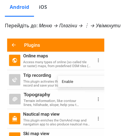
Android
iOS
Перейдіть до:
Меню → Плагіни
→ ︙ → Увімкнути