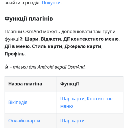
знайти в розділі
Покупки
.
Функції плагінів
Плагіни OsmAnd можуть доповнювати такі групи
функцій:
Шари
,
Віджети
,
Дії контекстного меню
,
Дії в меню
,
Стиль карти
,
Джерело карти
,
Профіль
.
🤖
- тільки для Android версії OsmAnd.
Назва плагіна
Функції
Шар карти
,
Контекстне
Вікіпедія
меню
Онлайн-карти
Шар карти