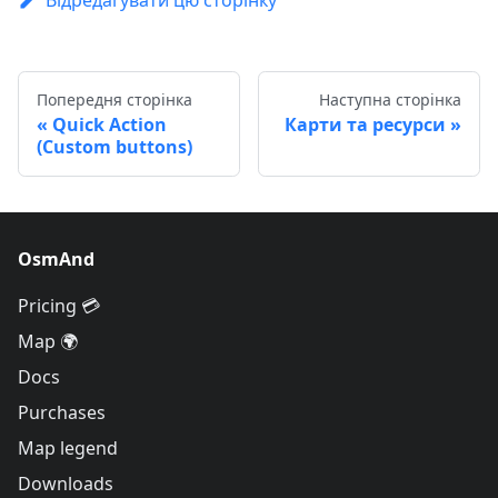
Відредагувати цю сторінку
Попередня сторінка
Наступна сторінка
Quick Action
Карти та ресурси
(Custom buttons)
OsmAnd
Pricing 💳
Map 🌍
Docs
Purchases
Map legend
Downloads