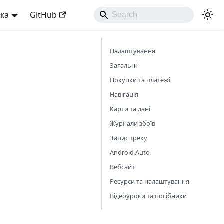
ька
GitHub
Налаштування
Загальні
Покупки та платежі
Навігація
Карти та дані
Журнали збоїв
Запис треку
Android Auto
Вебсайт
Ресурси та налаштування
Відеоуроки та посібники