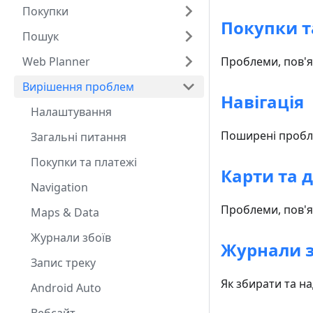
Покупки
Покупки т
Пошук
Web Planner
Проблеми, пов'я
Вирішення проблем
Навігація
Налаштування
Поширені пробле
Загальні питання
Покупки та платежі
Карти та д
Navigation
Проблеми, пов'я
Maps & Data
Журнали збоїв
Журнали з
Запис треку
Як збирати та н
Android Auto