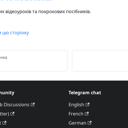
х відеоуроків та покрокових посібників.
и цю сторінку
інка
unity
Telegram chat
b Discussions
English
tter)
French
t
German