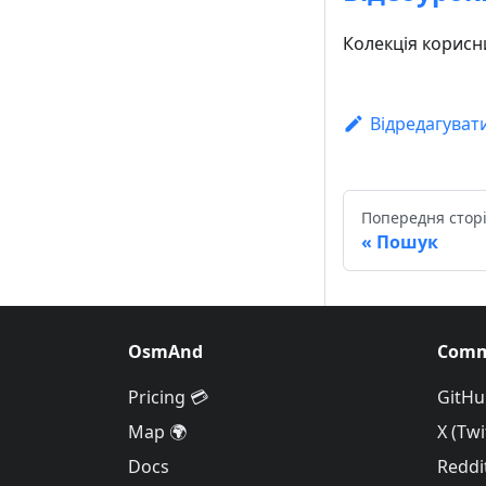
Колекція корисни
Відредагуват
Попередня стор
Пошук
OsmAnd
Comm
Pricing 💳
GitHu
Map 🌍
X (Twi
Docs
Reddi