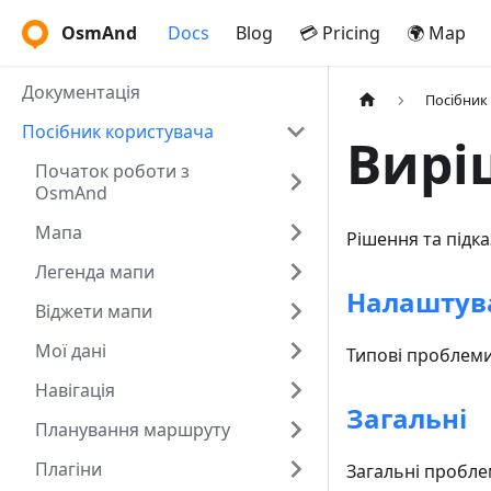
OsmAnd
Docs
Blog
💳 Pricing
🌍 Map
Документація
Посібник
Посібник користувача
Вирі
Початок роботи з
OsmAnd
Мапа
Рішення та підк
Легенда мапи
Налаштув
Віджети мапи
Мої дані
Типові проблеми
Навігація
Загальні
Планування маршруту
Плагіни
Загальні пробле