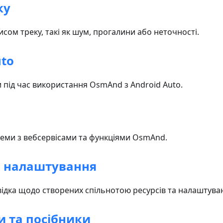
ку
сом треку, такі як шум, прогалини або неточності.
uto
 під час використання OsmAnd з Android Auto.
еми з вебсервісами та функціями OsmAnd.
а налаштування
відка щодо створених спільнотою ресурсів та налаштува
и та посібники