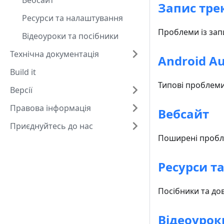
Вебсайт
Запис тре
Ресурси та налаштування
Проблеми із запи
Відеоуроки та посібники
Технічна документація
Android A
Build it
Типові проблеми
Версії
Правова інформація
Вебсайт
Приєднуйтесь до нас
Поширені пробл
Ресурси т
Посібники та до
Відеоурок