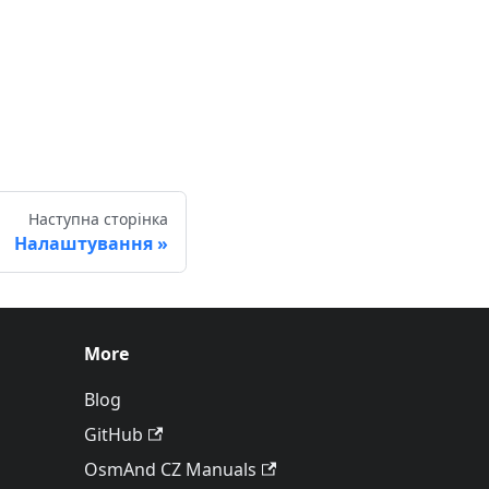
Наступна сторінка
Налаштування
More
Blog
GitHub
OsmAnd CZ Manuals