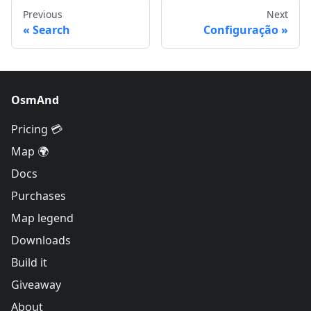
Previous
Next
Search
Configuração
OsmAnd
Pricing 💳
Map 🌍
Docs
Purchases
Map legend
Downloads
Build it
Giveaway
About