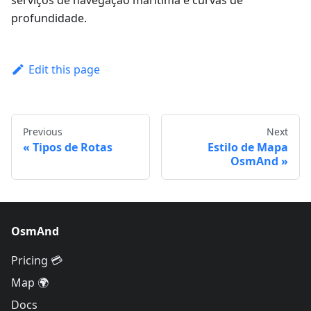
serviços de navegação marítima e curvas de
profundidade.
Edit this page
Previous
Next
Tipos de Rotas
Estilo de Mapa
OsmAnd
OsmAnd
Pricing 💳
Map 🌍
Docs