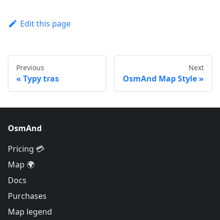
Edit this page
Previous
Next
Typy tras
OsmAnd Map Style
OsmAnd
Pricing 💳
Map 🌍
Docs
Purchases
Map legend