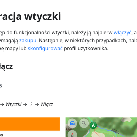
racja wtyczki
p do funkcjonalności wtyczki, należy ją najpierw
włączyć
, 
wymagają
zakupu
. Następnie, w niektórych przypadkach, na
wę mapy lub
skonfigurować
profil użytkownika.
łącz
S
→ Wtyczki
→ ︙ → Włącz