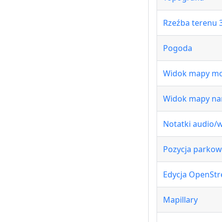
Rzeźba terenu 
Pogoda
Widok mapy mo
Widok mapy nar
Notatki audio/
Pozycja parkow
Edycja OpenSt
Mapillary