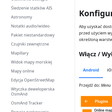
Śledzenie statków AIS
Konfigu
Astronomy
Notatki audio/wideo
Aby uzyskać dostę
przed użyciem 
Pakiet niestandardowy
określoną warst
Czujniki zewnętrzne
Włącz / Wy
Mapillary
Widok mapy morskiej
Android
iO
Mapy online
Edycja OpenStreetMap
Przejdź do:
Menu 
Wtyczka deweloperska
OsmAnd
OsmAnd Tracker