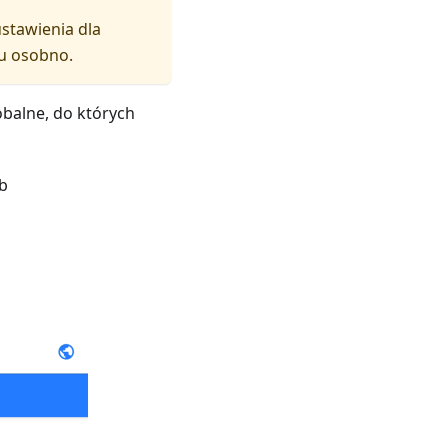
stawienia dla
lu osobno.
obalne, do których
b