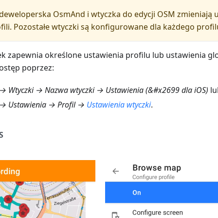
 deweloperska OsmAnd i wtyczka do edycji OSM zmieniają u
fili. Pozostałe wtyczki są konfigurowane dla każdego profi
k zapewnia określone ustawienia profilu lub ustawienia gl
ostęp poprzez:
→ Wtyczki → Nazwa wtyczki → Ustawienia (&#x2699 dla iOS)
lu
→ Ustawienia → Profil →
Ustawienia wtyczki
.
S