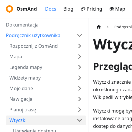
OsmAnd
Docs
Blog
💳 Pricing
🌍 Map
Dokumentacja
Podręczni
Podręcznik użytkownika
Wtyc
Rozpocznij z OsmAnd
Mapa
Przeglą
Legenda mapy
Widżety mapy
Wtyczki znacznie
Moje dane
określonego zada
Wikipedii w trybi
Nawigacja
Planuj trasę
Wtyczki mogą być
instalowane prog
Wtyczki
dostęp do danyc
Ułatwienia dostępu