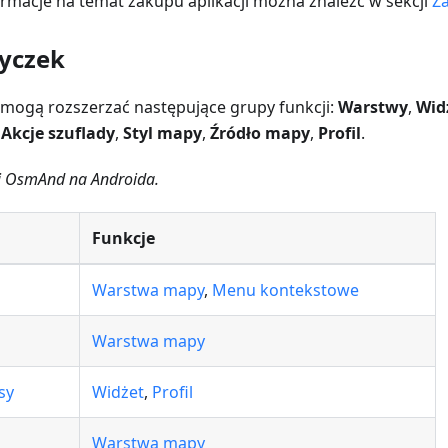
rmacje na temat zakupu aplikacji można znaleźć w sekcji
Z
yczek
ogą rozszerzać następujące grupy funkcji:
Warstwy
,
Wid
,
Akcje szuflady
,
Styl mapy
,
Źródło mapy
,
Profil
.
sji OsmAnd na Androida.
i
Funkcje
Warstwa mapy
,
Menu kontekstowe
Warstwa mapy
sy
Widżet
,
Profil
Warstwa mapy