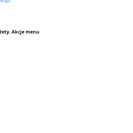
akup
.
żety
,
Akcje menu