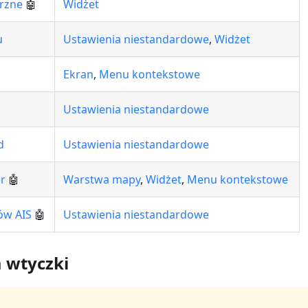
trzne
🤖
Widżet
u
Ustawienia niestandardowe
,
Widżet
Ekran
,
Menu kontekstowe
Ustawienia niestandardowe
d
Ustawienia niestandardowe
r
🤖
Warstwa mapy
,
Widżet
,
Menu kontekstowe
ów AIS
🤖
Ustawienia niestandardowe
 wtyczki