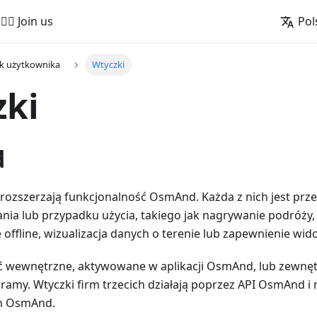
🚵‍♂️ Join us
Pol
k użytkownika
Wtyczki
zki
d
 rozszerzają funkcjonalność OsmAnd. Każda z nich jest prze
nia lub przypadku użycia, takiego jak nagrywanie podróży,
e offline, wizualizacja danych o terenie lub zapewnienie wid
 wewnętrzne, aktywowane w aplikacji OsmAnd, lub zewnętr
ramy. Wtyczki firm trzecich działają poprzez API OsmAnd 
h OsmAnd.