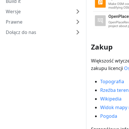
Build it
Wersje
Prawne
Dołącz do nas
Zakup
Większość wtyczek
zakupu licencji
O
Topografia
Rzeźba tere
Wikipedia
Widok mapy 
Pogoda