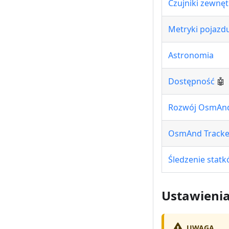
Czujniki zewnę
Metryki pojazd
Astronomia
Dostępność
🤖
Rozwój OsmAn
OsmAnd Tracke
Śledzenie statk
Ustawienia
UWAGA