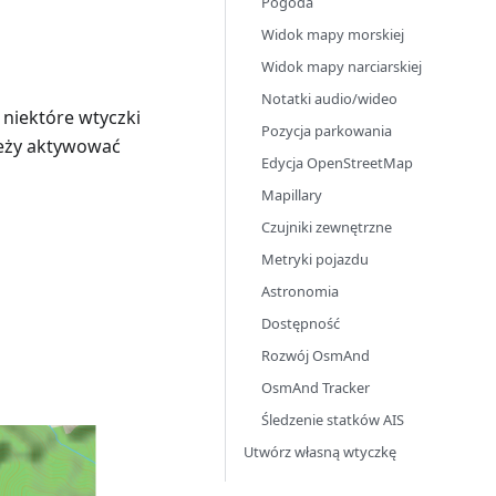
Pogoda
Widok mapy morskiej
Widok mapy narciarskiej
Notatki audio/wideo
a niektóre wtyczki
Pozycja parkowania
leży aktywować
Edycja OpenStreetMap
Mapillary
Czujniki zewnętrzne
Metryki pojazdu
Astronomia
Dostępność
Rozwój OsmAnd
OsmAnd Tracker
Śledzenie statków AIS
Utwórz własną wtyczkę