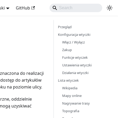
ski
GitHub
Przegląd
Konfiguracja wtyczki
Włącz / Wyłącz
Zakup
Funkcje wtyczek
Ustawienia wtyczki
Działania wtyczki
znaczona do realizacji
 dostęp do artykułów
Lista wtyczek
oku na poziomie ulicy.
Wikipedia
Mapy online
zne, oddzielnie
Nagrywanie trasy
i mogą uzyskiwać
Topografia