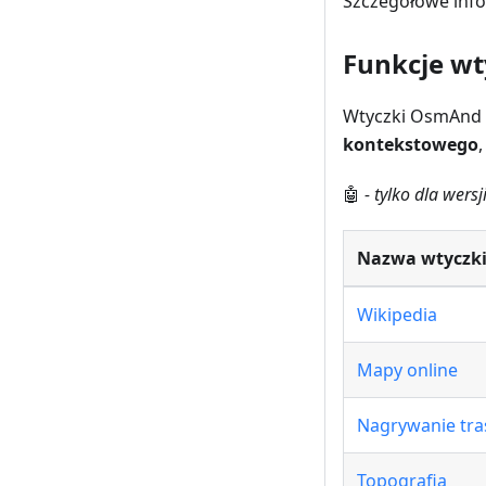
Szczegółowe info
Funkcje wt
Wtyczki OsmAnd m
kontekstowego
🤖
- tylko dla wer
Nazwa wtyczk
Wikipedia
Mapy online
Nagrywanie tra
Topografia