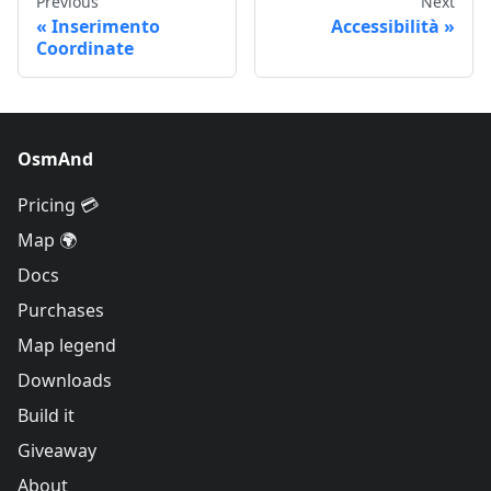
Previous
Next
Inserimento
Accessibilità
Coordinate
OsmAnd
Pricing 💳
Map 🌍
Docs
Purchases
Map legend
Downloads
Build it
Giveaway
About