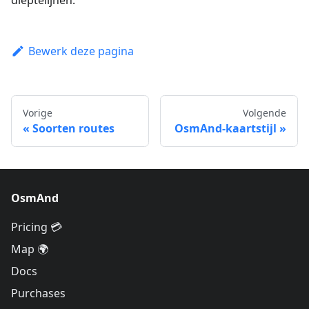
dieptelijnen.
Bewerk deze pagina
Vorige
Volgende
Soorten routes
OsmAnd-kaartstijl
OsmAnd
Pricing 💳
Map 🌍
Docs
Purchases