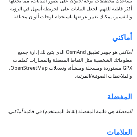
تساعدك
مخططات لوحة الألوان
على تصور البيانات، مما يجعلها
أكثر قابلية للفهم. لجعل البيانات على الخريطة أسهل في الرؤية
والتفسير، يمكنك تغيير عرضها باستخدام لوحات ألوان مختلفة.
أماكني
أماكني
هو جوهر تطبيق OsmAnd الذي يتيح لك إدارة جميع
معلوماتك الشخصية مثل النقاط المفضلة والمسارات كملفات
GPX مستوردة ومسجلة ومنشأة، وتعديلات OpenStreetMap،
والملاحظات الصوتية/المرئية.
المفضلة
المفضلة
هي قائمة المفضلة (نقاط المستخدم) في قائمة
أماكني
.
العلامات