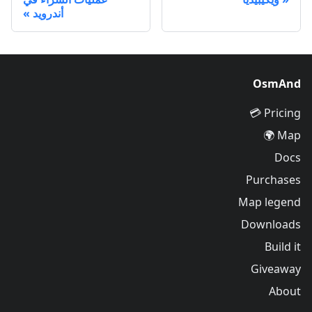
أندرويد
OsmAnd
Pricing 💳
Map 🌍
Docs
Purchases
Map legend
Downloads
Build it
Giveaway
About