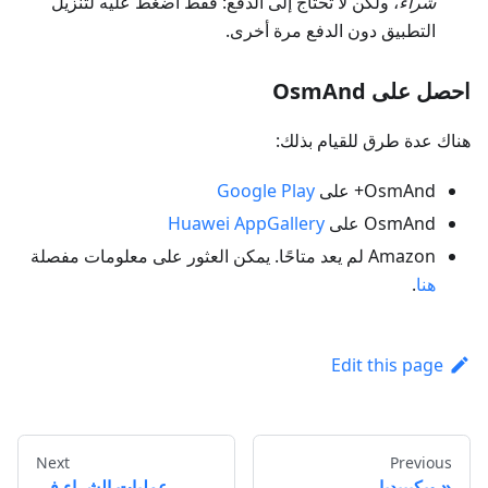
شراء
، ولكن لا تحتاج إلى الدفع: فقط اضغط عليه لتنزيل
التطبيق دون الدفع مرة أخرى.
احصل على OsmAnd
هناك عدة طرق للقيام بذلك:
OsmAnd+ على
Google Play
OsmAnd على
Huawei AppGallery
Amazon لم يعد متاحًا. يمكن العثور على معلومات مفصلة
هنا
.
Edit this page
Next
Previous
ويكيبيديا
عمليات الشراء في