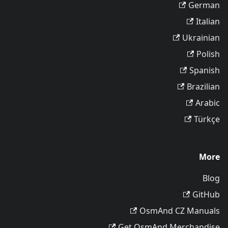
German
Italian
Ukrainian
Polish
Spanish
Brazilian
Arabic
Türkçe
More
Blog
GitHub
OsmAnd CZ Manuals
Get OsmAnd Merchandise