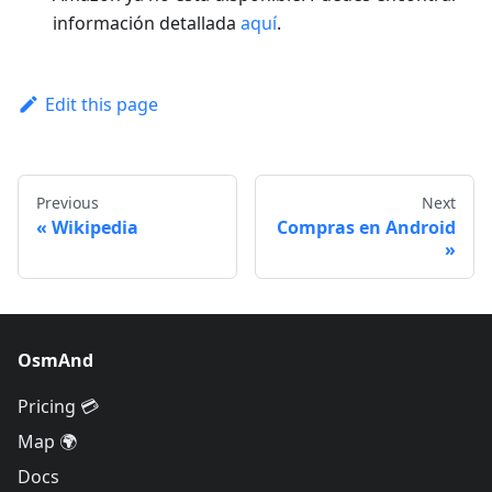
información detallada
aquí
.
Edit this page
Previous
Next
Wikipedia
Compras en Android
OsmAnd
Pricing 💳
Map 🌍
Docs