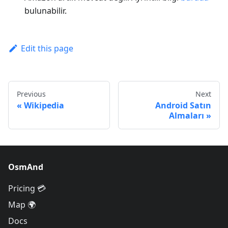
bulunabilir.
Edit this page
Previous
Next
Wikipedia
Android Satın
Almaları
OsmAnd
Pricing 💳
Map 🌍
Docs