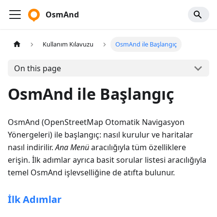
OsmAnd
Kullanım Kılavuzu
OsmAnd ile Başlangıç
On this page
OsmAnd ile Başlangıç
OsmAnd (OpenStreetMap Otomatik Navigasyon
Yönergeleri) ile başlangıç: nasıl kurulur ve haritalar
nasıl indirilir.
Ana Menü
aracılığıyla tüm özelliklere
erişin. İlk adımlar ayrıca basit sorular listesi aracılığıyla
temel OsmAnd işlevselliğine de atıfta bulunur.
İlk Adımlar