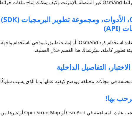
ملفات خرائط مخصصة.
بناء 
(API)
في حال رغبتك في إعادة استخدام كود OsmAnd، أو إنشاء تطبيق نموذجي باس
لاختبار، التفاصيل الداخلية
ختلفة في مجالات مختلفة ويوضح كيفية عملها وما الذي يسبب سلوكًا مع
حب بها!
O أو OpenStreetMap أو غيرها من المشاريع التعاونية.