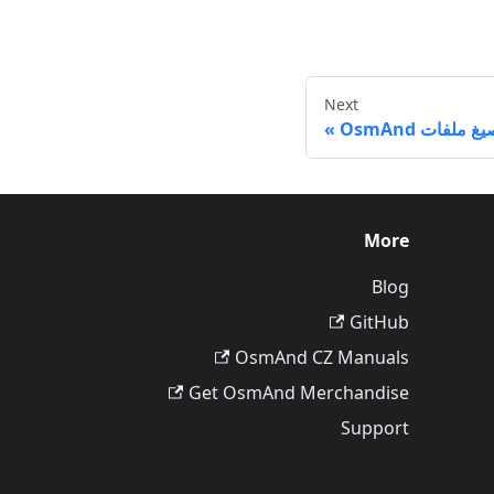
Next
غ ملفات OsmAnd
More
Blog
GitHub
OsmAnd CZ Manuals
Get OsmAnd Merchandise
Support