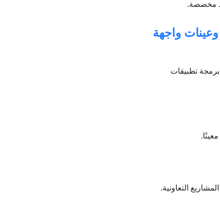
OsmAnd، الأدوات، ومجموعة تطوير البرمجيات (SDK) وعينات واجهة
تخدام واجهة برمجة تطبيقات
ينًا.