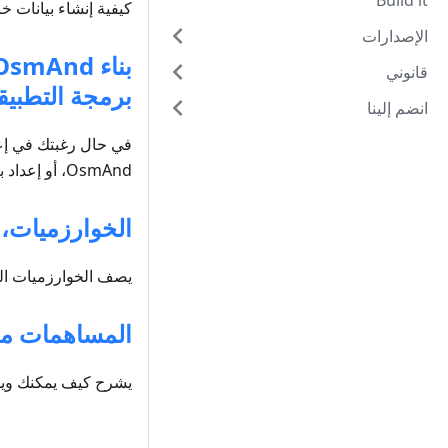
Build it
كيفية إنشاء بيانات خرائط OsmAnd غير المتصلة بالإنترنت وكيف يمكنك إنتاج 
الإصدارات
قانوني
برمجة التطبيقات 
انضم إلينا
OsmAnd، أو إعداد بيئة تطوير كاملة، سيُرشدك هذا القسم خلال العملية.
الخوارزميات، ا
يصف الخوارزميات الم
المساهمات مر
يشرح كيف يمكنك ويجب عليك المساهمة في smAnd