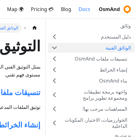
🌍 Map
💳 Pricing
Blog
Docs
OsmAnd
وثائق
الوثائق الفن
دليل المستخدم
التوثيق
الوثائق الفنية
تنسيقات ملفات OsmAnd
إنشاء الخرائط
مستوى فهم تقني.
بناء OsmAnd
تنسيقات ملفات And
واجهة برمجة تطبيقات
ومجموعة تطوير برامج
OsmAnd
توثيق الملفات المدعومة 
المساهمات مرحب بها!
الخوارزميات، الاختبار، المكونات
إنشاء الخرائط
الداخلية