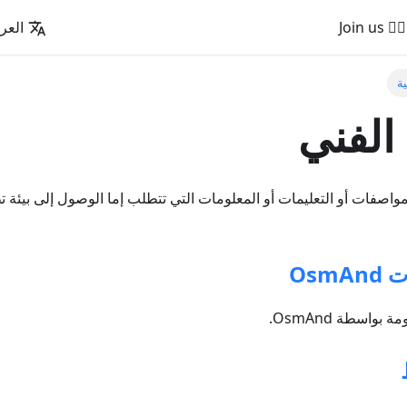
🚵‍♂️ Join us
العرب
ية
 الفني
Osm
بواسطة OsmAnd.