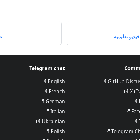
ديو تعليمية
صي
Telegram chat
Comm
English
GitHub Discu
French
X (T
German
Italian
Fac
Ukrainian
Polish
Telegram C