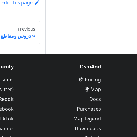
Edit this page
Previous
دروس ومقاطع في
unity
OsmAnd
ssions
Pricing 💳
witter)
Map 🌍
Reddit
Docs
ebook
Purchases
TikTok
Map legend
hannel
Downloads