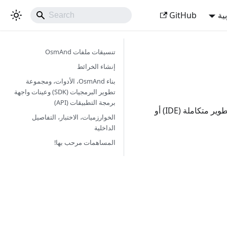
ية
GitHub
تنسيقات ملفات OsmAnd
إنشاء الخرائط
بناء OsmAnd، الأدوات، ومجموعة
تطوير البرمجيات (SDK) وعينات واجهة
برمجة التطبيقات (API)
يمثل التوثيق الفني المواصفات أو التعليمات أو المعلومات التي تتطلب إما الوصول إلى بيئة تطوير متكاملة (IDE) أو
الخوارزميات، الاختبار، التفاصيل
الداخلية
المساهمات مرحب بها!