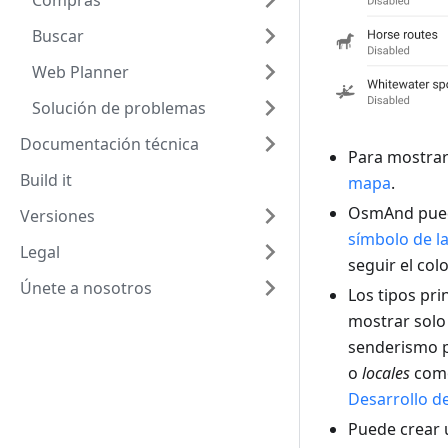
Compras
Buscar
Web Planner
Solución de problemas
Documentación técnica
Para mostrar 
Build it
mapa
.
OsmAnd pued
Versiones
símbolo de la
Legal
seguir el colo
Únete a nosotros
Los tipos pri
mostrar solo
senderismo 
o
locales
como
Desarrollo 
Puede crear 