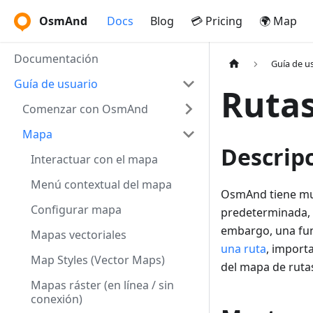
OsmAnd
Docs
Blog
💳 Pricing
🌍 Map
Documentación
Guía de u
Guía de usuario
Ruta
Comenzar con OsmAnd
Mapa
Descrip
Interactuar con el mapa
Menú contextual del mapa
OsmAnd tiene mu
Configurar mapa
predeterminada, 
embargo, una fun
Mapas vectoriales
una ruta
, impor
Map Styles (Vector Maps)
del mapa de ruta
Mapas ráster (en línea / sin
conexión)