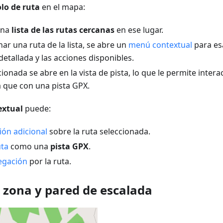
lo de ruta
en el mapa:
una
lista de las rutas cercanas
en ese lugar.
nar una ruta de la lista, se abre un
menú contextual
para es
etallada y las acciones disponibles.
cionada se abre en la vista de pista, lo que le permite interac
que con una pista GPX.
xtual
puede:
ión adicional
sobre la ruta seleccionada.
uta
como una
pista GPX
.
vegación
por la ruta.
e zona y pared de escalada