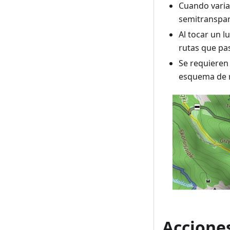
Cuando varia
semitranspar
Al tocar un 
rutas que pa
Se requieren
esquema de r
Accione