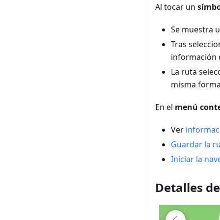
Al tocar un
símbo
Se muestra 
Tras seleccio
información d
La ruta selec
misma forma 
En el
menú conte
Ver
informac
Guardar la r
Iniciar la na
Detalles d