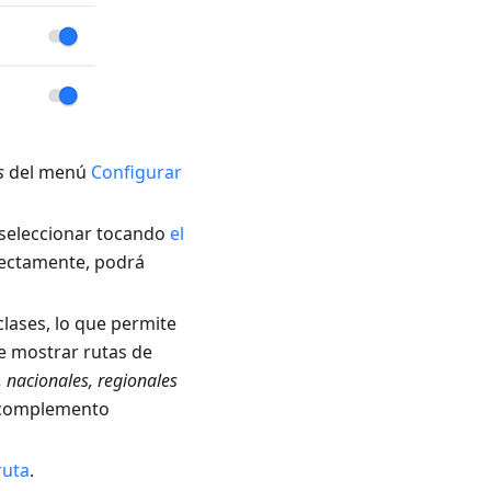
s
del menú
Configurar
 seleccionar tocando
el
rrectamente, podrá
clases, lo que permite
e mostrar rutas de
, nacionales, regionales
l complemento
ruta
.