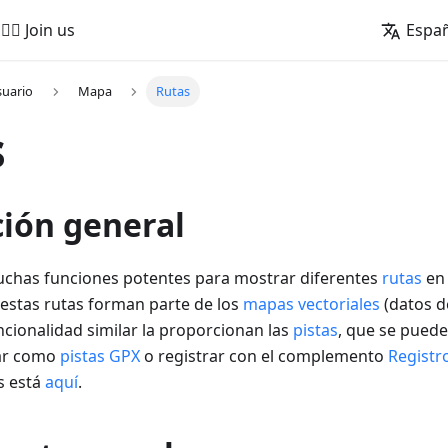
🚵‍♂️ Join us
Espa
suario
Mapa
Rutas
s
ción general
chas funciones potentes para mostrar diferentes
rutas
en 
estas rutas forman parte de los
mapas vectoriales
(datos d
cionalidad similar la proporcionan las
pistas
, que se pued
tar como
pistas GPX
o registrar con el complemento
Registro
s está
aquí
.