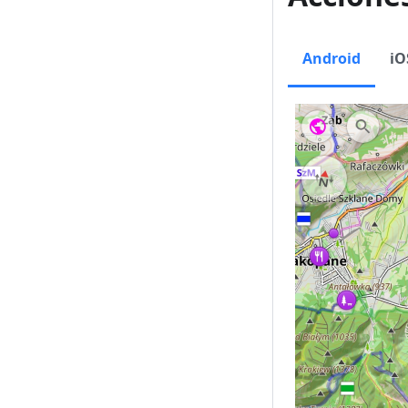
Android
iO