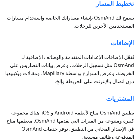
تخطيط المسار
يسمح لك OsmAnd بإنشاء مساراتك الخاصة واستخدام مسارات
المستخدمين الآخرين للرحلات.
الإضافات
تُفعّل الإضافات الإعدادات المتقدمة والوظائف الإضافية لـ
OsmAnd مثل تسجيل الرحلات، وعرض بيانات التضاريس على
الخريطة، وعرض الشوارع بواسطة Mapillary، ومقالات ويكيبيديا
دون اتصال بالإنترنت على الخريطة وإلخ.
المشتريات
تطبيق OsmAnd متاح لأنظمة Android و iOS. هناك مجموعة
كبيرة ومتنوعة من الميزات التي يقدمها OsmAnd. معظمها متاح
في الإصدار المجاني من التطبيق. توفر خدمات OsmAnd
المدفوعة وظائف موسعة.