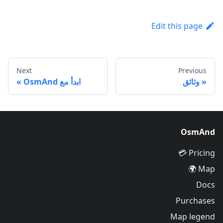
Edit this page
Next
Previous
وثائق
ابدأ مع OsmAnd
OsmAnd
Pricing 💳
Map 🌍
Docs
Purchases
Map legend