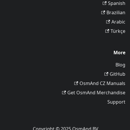
Spanish
Brazilian
Arabic
Türkçe
More
Blog
GitHub
OsmAnd CZ Manuals
Get OsmAnd Merchandise
Support
Copyright © 2025 OsmAnd BV.