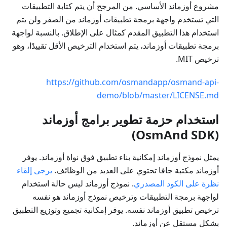
مشروع أوزماند الأساسي. من المرجح أن يتم كتابة التطبيقات
التي تستخدم واجهة برمجة تطبيقات أوزماند من الصفر ولن يتم
استخدام هذا التطبيق المقدم كمثال على الإطلاق. بالنسبة لواجهة
برمجة تطبيقات أوزماند، يتم استخدام الترخيص الأقل تقييدًا، وهو
ترخيص MIT.
https://github.com/osmandapp/osmand-api-
demo/blob/master/LICENSE.md
استخدام حزمة تطوير برامج أوزماند
(OsmAnd SDK)
يمثل نموذج أوزماند إمكانية بناء تطبيق فوق نواة أوزماند. يوفر
أوزماند مكتبة جافا تحتوي على العديد من الوظائف.
يرجى إلقاء
نظرة على الكود المصدري
. نموذج أوزماند ليس حالة استخدام
لواجهة برمجة التطبيقات وترخيص نموذج أوزماند هو نفسه
ترخيص تطبيق أوزماند نفسه. يوفر إمكانية تجميع وتوزيع التطبيق
بشكل مستقل عن أوزماند.