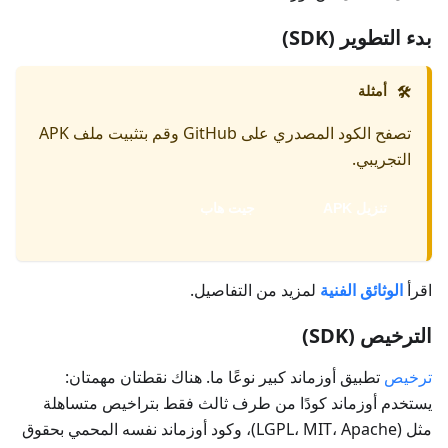
بدء التطوير (SDK)
أمثلة
🛠️
تصفح الكود المصدري على GitHub وقم بتثبيت ملف APK
التجريبي.
تنزيل APK
جيت هاب
اقرأ
الوثائق الفنية
لمزيد من التفاصيل.
الترخيص (SDK)
ترخيص
تطبيق أوزماند كبير نوعًا ما. هناك نقطتان مهمتان:
يستخدم أوزماند كودًا من طرف ثالث فقط بتراخيص متساهلة
مثل (LGPL، MIT، Apache)، وكود أوزماند نفسه المحمي بحقوق