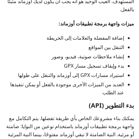
المستهدف. العيب الوحيد هو أنه يجب أن يكون لديك أوزماند مثبتًا
بالفعل.
ميزات واجهة برمجة تطبيقات أوزماند:
إضافة المفضلة والعلامات إلى الخريطة
التنقل بين المواقع
إنشاء ملاحظات صوتية، فيديو، وصور
بدء وإيقاف تسجيل مسار GPX
استيراد مسارات GPX إلى أوزماند والتنقل على طولها
العديد من الميزات الأخرى موجودة بالفعل أو يمكن تنفيذها
عند الطلب
بدء التطوير (API)
يمكنك بناء مشروعك الخاص بأي طريقة تفضلها. يتم التكامل مع
واجهة برمجة تطبيقات أوزماند باستخدام نوعين من النوايا: صامتة
أو مرئية. النية الصامتة لا تبقي أوزماند مفتوحًا، بينما النية المرئية