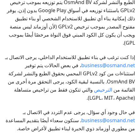
الطبع والنشر لشركة OsmAnd BV يتم توزيعه بموجب ترخيص
GPLv2 باستثناء توزيعه في أسواق Google Play بدون إذن. يوفر
ذلك إمكانية بناء أي تطبيق للاستخدام الشخصي أو بناء تطبيق
مفتوح المصدر بموجب ترخيص GPLv2 (لأن أوزماند ليس منصة
ويجب أن يكون كل الكود المبني فوق النواة مرخصًا أيضًا بموجب
GPL).
إذا كنت ترغب في بناء تطبيق للاستخدام الداخلي، يرجى الاتصال بـ
business@osmand.net
، في بعض الحالات يتم توفير
استثناءات من كود GPLv2 المحمي بحقوق الطبع والنشر لشركة
OsmAnd BV. بالنسبة لبقية الكود، يرجى التحقق مرة أخرى من
القائمة من
الترخيص
والتي تتكون فقط من تراخيص متساهلة
(LGPL، MIT، Apache).
في حال وجود أي سؤال، يرجى عدم التردد في الاتصال بـ
business@osmand.net
. سنكون سعداء أيضًا بتقديم المساعدة
من مطوري أوزماند ذوي الخبرة لبناء تطبيق لأغراض خاصة.