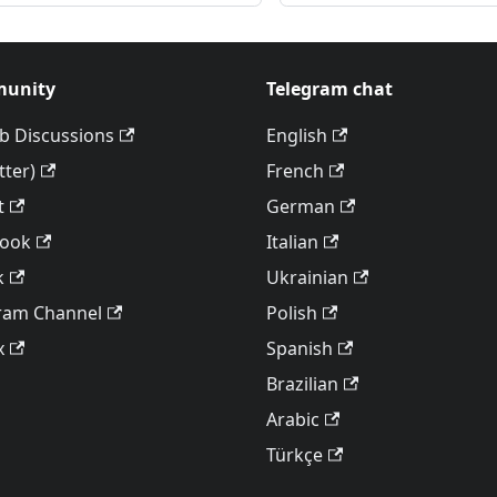
unity
Telegram chat
b Discussions
English
tter)
French
t
German
book
Italian
k
Ukrainian
ram Channel
Polish
x
Spanish
Brazilian
Arabic
Türkçe