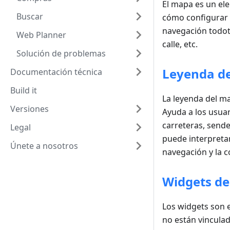
El mapa es un el
Buscar
cómo configurar 
navegación todot
Web Planner
calle, etc.
Solución de problemas
Leyenda d
Documentación técnica
Build it
La leyenda del ma
Versiones
Ayuda a los usuar
carreteras, sende
Legal
puede interpretar
Únete a nosotros
navegación y la c
Widgets d
Los widgets son e
no están vinculad