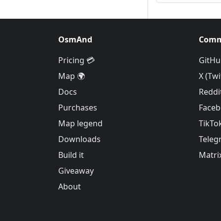
OsmAnd
Comm
Pricing 💳
GitHu
Map 🌍
X (Twi
Docs
Reddi
Purchases
Face
Map legend
TikTo
Downloads
Teleg
Build it
Matri
Giveaway
About