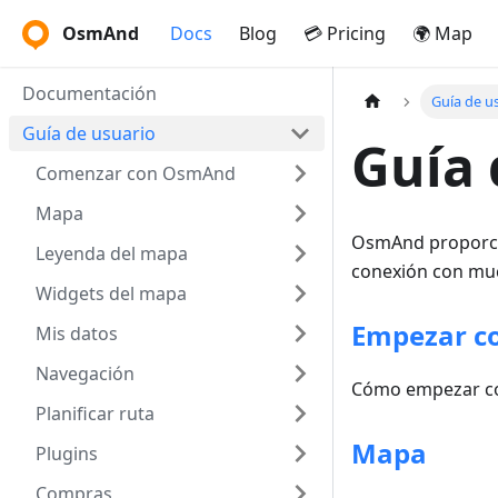
OsmAnd
Docs
Blog
💳 Pricing
🌍 Map
Documentación
Guía de u
Guía de usuario
Guía 
Comenzar con OsmAnd
Mapa
OsmAnd proporcio
Leyenda del mapa
conexión con muc
Widgets del mapa
Empezar c
Mis datos
Navegación
Cómo empezar co
Planificar ruta
Mapa
Plugins
Compras