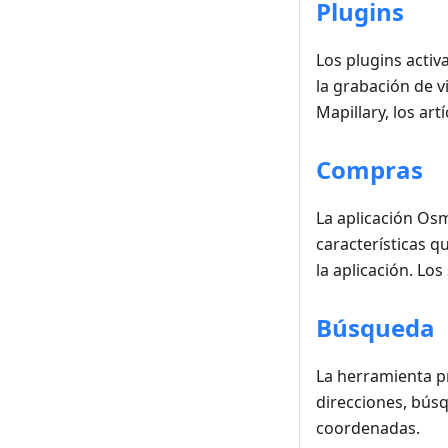
Plugins
Los plugins acti
la grabación de vi
Mapillary, los art
Compras
La aplicación Os
características q
la aplicación. L
Búsqueda
La herramienta p
direcciones, bús
coordenadas.