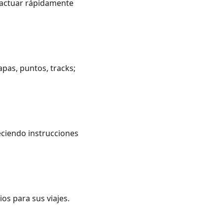
teractuar rápidamente
as, puntos, tracks;
eciendo instrucciones
os para sus viajes.