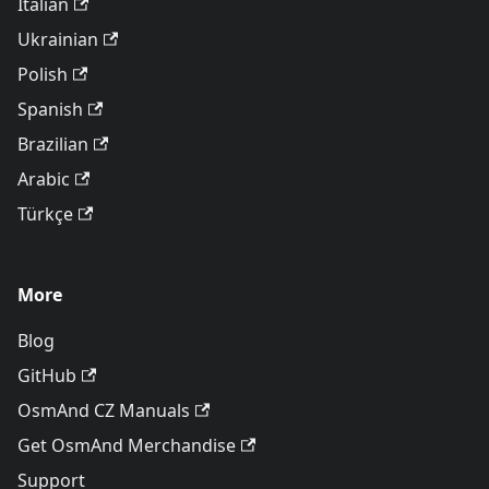
Italian
Ukrainian
Polish
Spanish
Brazilian
Arabic
Türkçe
More
Blog
GitHub
OsmAnd CZ Manuals
Get OsmAnd Merchandise
Support