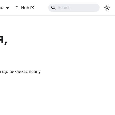
ька
GitHub
я,
 і що викликає певну