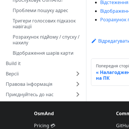
прослуховує OsmAnd?
Відстеження
Проблеми пошуку адрес
Відображення
Розрахунок п
Тригери голосових підказок
навігації
Розрахунок підйому / спуску /
Відредагуват
нахилу
Відображення шарів карти
Build it
Попередня стор
Налагоджен
Версії
на ПК
Правова інформація
Приєднуйтесь до нас
OsmAnd
Comm
Pricing 💳
GitHu