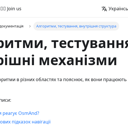
🚵‍♂️ Join us
Українс
 документація
Алгоритми, тестування, внутрішня структура
ритми, тестуванн
рішні механізми
горитми в різних областях та пояснює, як вони працюють
писи:
ри реагує OsmAnd?
ових підказок навігації