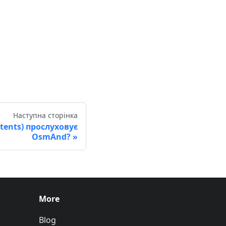
Наступна сторінка
ntents) прослуховує
OsmAnd?
More
Blog