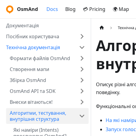
OsmAnd
Docs
Blog
💳 Pricing
🌍 Map
Документація
Технічна
Посібник користувача
Алго
Технічна документація
внут
Формати файлів OsmAnd
Створення мапи
Збірка OsmAnd
Описує різні ал
OsmAnd API та SDK
поведінку.
Внески вітаються!
Функціональні о
Алгоритми, тестування,
внутрішня структура
На які намі
Запуск голос
Які наміри (Intents)