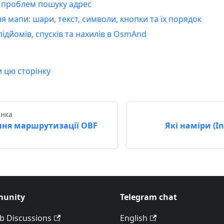
 проблем пошуку адрес
 мапи: шари, текст, символи, кнопки та їх порядок
ідйомів, спусків та нахилів в OsmAnd
и цю сторінку
інка
ня маршрутизації OBF
Які наміри (I
unity
Telegram chat
b Discussions
English