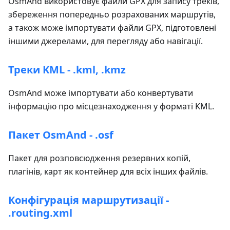
OsmAnd використовує файли GPX для запису треків,
збереження попередньо розрахованих маршрутів,
а також може імпортувати файли GPX, підготовлені
іншими джерелами, для перегляду або навігації.
Треки KML - .kml, .kmz
OsmAnd може імпортувати або конвертувати
інформацію про місцезнаходження у форматі KML.
Пакет OsmAnd - .osf
Пакет для розповсюдження резервних копій,
плагінів, карт як контейнер для всіх інших файлів.
Конфігурація маршрутизації -
.routing.xml