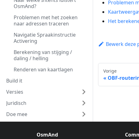
Naar welke Intents luistert
Problemen me
OsmAnd?
Kaartweergav
Problemen met het zoeken
Het berekene
naar adressen traceren
Navigatie Spraakinstructie
Activering
Bewerk deze 
Berekening van stijging /
daling / helling
Renderen van kaartlagen
Vorige
OBF-routeri
Build it
Versies
Juridisch
Doe mee
OsmAnd
Comm