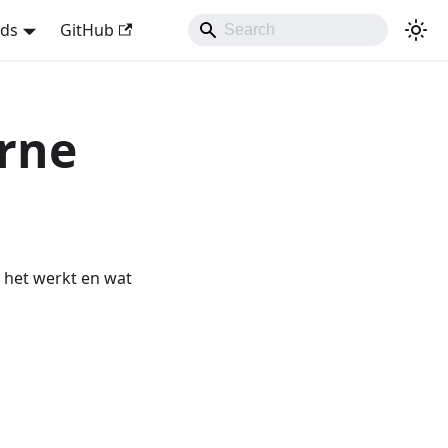
nds
GitHub
erne
e het werkt en wat