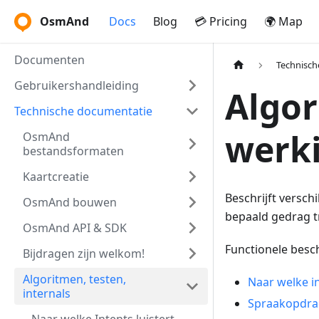
OsmAnd
Docs
Blog
💳 Pricing
🌍 Map
Documenten
Technisch
Gebruikershandleiding
Algor
Technische documentatie
werk
OsmAnd
bestandsformaten
Kaartcreatie
Beschrijft versch
OsmAnd bouwen
bepaald gedrag t
OsmAnd API & SDK
Functionele besch
Bijdragen zijn welkom!
Algoritmen, testen,
Naar welke i
internals
Spraakopdrac