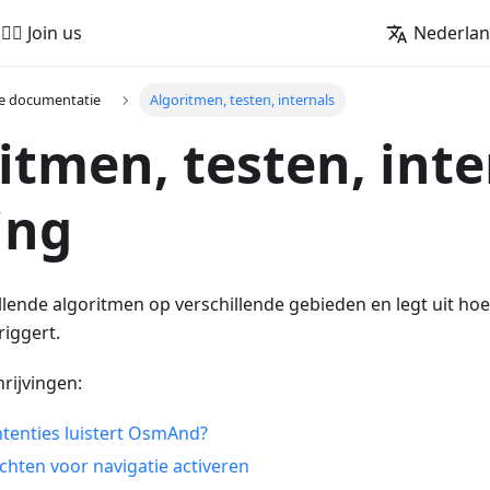
🚵‍♂️ Join us
Nederla
e documentatie
Algoritmen, testen, internals
itmen, testen, int
ing
illende algoritmen op verschillende gebieden en legt uit ho
riggert.
rijvingen:
ntenties luistert OsmAnd?
hten voor navigatie activeren