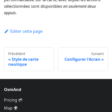
sélectionnées sont disponibles
en seulement deux
appuis
.
Éditer cette page
Précédent
Suivant
Style de carte
Configurer l'écran
nautique
OsmAnd
Pricing 💳
Map 🌍