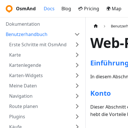
OsmAnd
Docs
Blog
💳 Pricing
🌍 Map
Dokumentation
Benutzer
Benutzerhandbuch
Web-
Erste Schritte mit OsmAnd
Karte
Einführun
Kartenlegende
Karten-Widgets
In diesem Abschn
Meine Daten
Konto
Navigation
Route planen
Dieser Abschnitt 
hebt die Vorteile
Plugins
Käufe