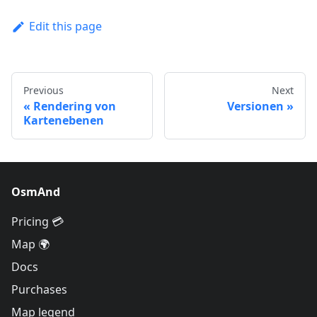
Edit this page
Previous
Next
Rendering von
Versionen
Kartenebenen
OsmAnd
Pricing 💳
Map 🌍
Docs
Purchases
Map legend