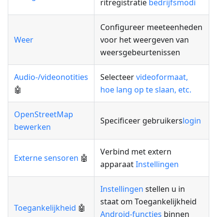
ritregistratie
bedrijfsmodi
Configureer meeteenheden
Weer
voor het weergeven van
weersgebeurtenissen
Audio-/videonotities
Selecteer
videoformaat,
🤖
hoe lang op te slaan, etc.
OpenStreetMap
Specificeer gebruikers
login
bewerken
Verbind met extern
Externe sensoren
🤖
apparaat
Instellingen
Instellingen
stellen u in
staat om Toegankelijkheid
Toegankelijkheid
🤖
Android-functies
binnen