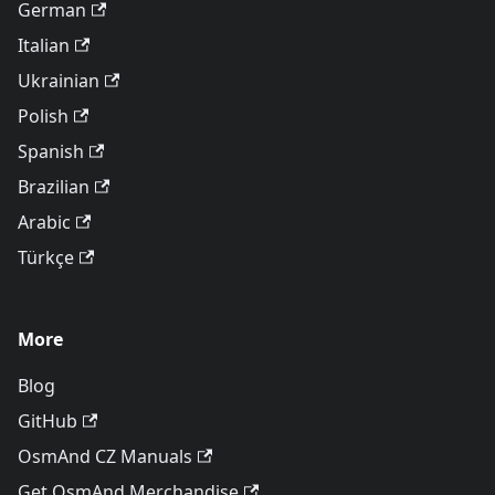
German
Italian
Ukrainian
Polish
Spanish
Brazilian
Arabic
Türkçe
More
Blog
GitHub
OsmAnd CZ Manuals
Get OsmAnd Merchandise