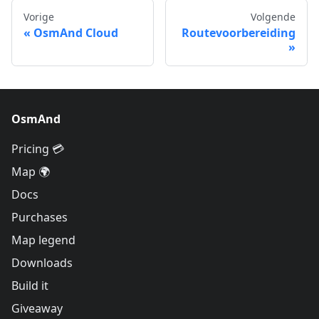
Vorige
Volgende
OsmAnd Cloud
Routevoorbereiding
OsmAnd
Pricing 💳
Map 🌍
Docs
Purchases
Map legend
Downloads
Build it
Giveaway