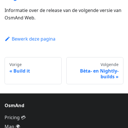
Informatie over de release van de volgende versie van
OsmAnd Web.
Bewerk deze pagina
Vorige
Volgende
Build it
Bèta- en Nightly-
builds
OsmAnd
Pricing 💳
Map 🌍