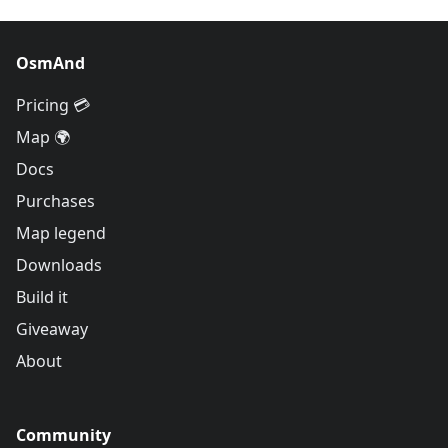
OsmAnd
Pricing 💳
Map 🌍
Docs
Purchases
Map legend
Downloads
Build it
Giveaway
About
Community