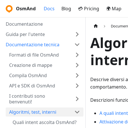
OsmAnd
Docs
Blog
💳 Pricing
🌍 Map
Documentazione
Document
Guida per l'utente
Algor
Documentazione tecnica
inter
Formati di file OsmAnd
Creazione di mappe
Compila OsmAnd
Descrive diversi 
API e SDK di OsmAnd
comportamento.
I contributi sono
Descrizioni funzio
benvenuti!
Algoritmi, test, interni
A quali inte
Attivazione d
Quali intent ascolta OsmAnd?