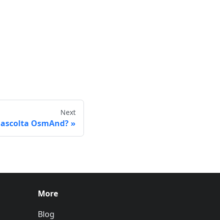
Next
t ascolta OsmAnd?
More
Blog