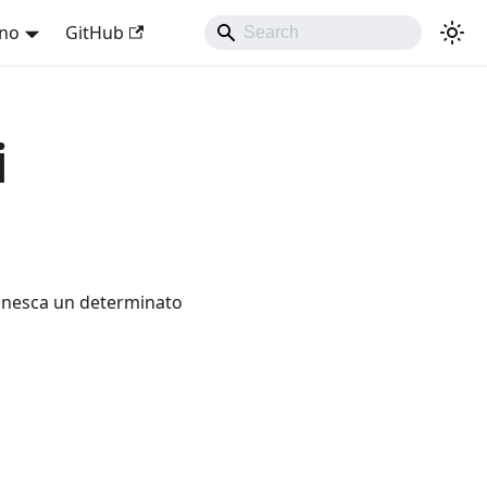
ano
GitHub
i
innesca un determinato