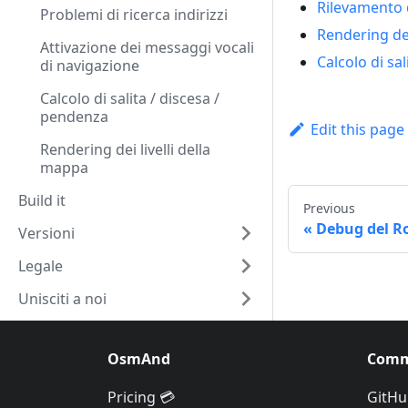
Rilevamento d
Problemi di ricerca indirizzi
Rendering del
Attivazione dei messaggi vocali
Calcolo di sa
di navigazione
Calcolo di salita / discesa /
pendenza
Edit this page
Rendering dei livelli della
mappa
Build it
Previous
Debug del R
Versioni
Legale
Unisciti a noi
OsmAnd
Comm
Pricing 💳
GitHu