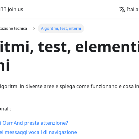
🚵‍♂️ Join us
Itali
azione tecnica
Algoritmi, test, interni
itmi, test, element
ni
algoritmi in diverse aree e spiega come funzionano e cosa 
nali:
nti OsmAnd presta attenzione?
ei messaggi vocali di navigazione