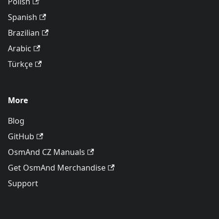
Polish
Spanish
Brazilian
Arabic
Türkçe
More
Blog
GitHub
OsmAnd CZ Manuals
Get OsmAnd Merchandise
Support