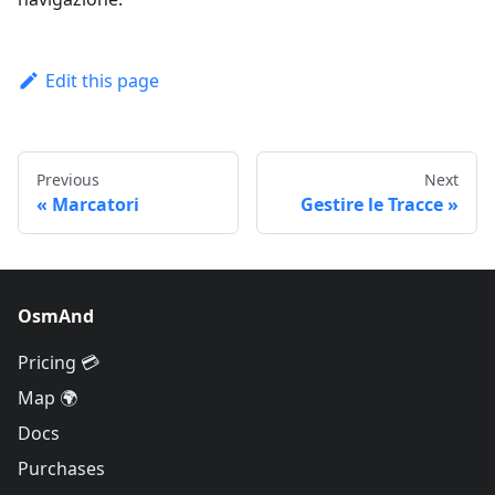
Edit this page
Previous
Next
Marcatori
Gestire le Tracce
OsmAnd
Pricing 💳
Map 🌍
Docs
Purchases