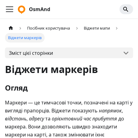
OsmAnd
Посібник користувача
Віджети мапи
Віджети маркерів
Зміст цієї сторінки
Віджети маркерів
Огляд
Маркери — це тимчасові точки, позначені на карті у
вигляді прапорців. Віджети показують
напрямок
,
відстань
,
адресу
та
орієнтовний час прибуття
до
маркера. Вони дозволяють швидко знаходити
маркери на карті, а також змінювати їхнє