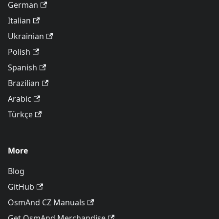
German
Italian
Ukrainian
Polish
Spanish
Brazilian
Arabic
Türkçe
More
Blog
GitHub
OsmAnd CZ Manuals
Get OsmAnd Merchandise