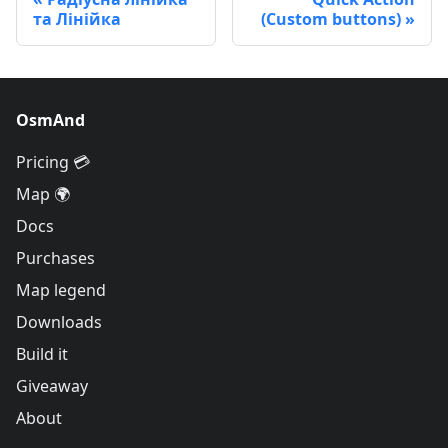
та Лінійка
(Custom buttons)
OsmAnd
Pricing 💳
Map 🌍
Docs
Purchases
Map legend
Downloads
Build it
Giveaway
About