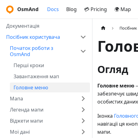
OsmAnd
Docs
Blog
💳 Pricing
🌍 Map
Документація
Посібник
Посібник користувача
Голо
Початок роботи з
OsmAnd
Перші кроки
Огляд
Завантаження мап
Головне меню
—
Головне меню
забезпечує швид
Мапа
особистих даних,
Легенда мапи
Іконка
Головног
Віджети мапи
навігації ця кно
Мої дані
мапи.