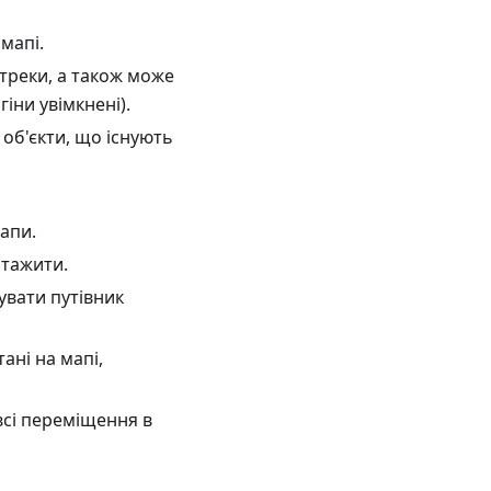
мапі.
треки, а також може
гіни увімкнені).
 об'єкти, що існують
апи.
нтажити.
увати путівник
ані на мапі,
всі переміщення в