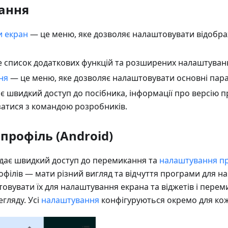
ання
и екран
— це меню, яке дозволяє налаштовувати відобра
 список додаткових функцій та розширених налаштуван
ня
— це меню, яке дозволяє налаштовувати основні пар
є швидкий доступ до посібника, інформації про версію 
затися з командою розробників.
профіль (Android)
дає швидкий доступ до перемикання та
налаштування п
ілів — мати різний вигляд та відчуття програми для нав
овувати їх для налаштування екрана та віджетів і перем
егляду. Усі
налаштування
конфігуруються окремо для ко