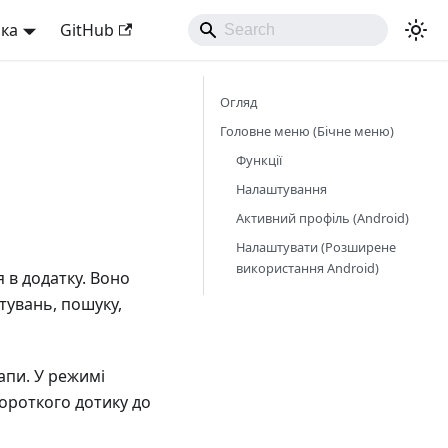
ька
GitHub
Огляд
Головне меню (Бічне меню)
Функції
Налаштування
Активний профіль (Android)
Налаштувати (Розширене
використання Android)
 в додатку. Воно
тувань, пошуку,
апи. У режимі
короткого дотику до