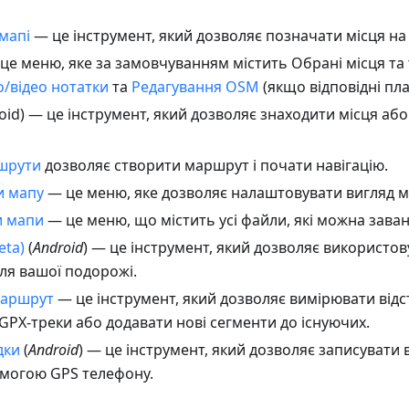
мапі
— це інструмент, який дозволяє позначати місця на 
це меню, яке за замовчуванням містить Обрані місця та 
о/відео нотатки
та
Редагування OSM
(якщо відповідні пла
oid) — це інструмент, який дозволяє знаходити місця або
шрути
дозволяє створити маршрут і почати навігацію.
и мапу
— це меню, яке дозволяє налаштовувати вигляд м
и мапи
— це меню, що містить усі файли, які можна зава
eta)
(
Android
) — це інструмент, який дозволяє використов
ля вашої подорожі.
маршрут
— це інструмент, який дозволяє вимірювати відст
GPX-треки або додавати нові сегменти до існуючих.
дки
(
Android
) — це інструмент, який дозволяє записувати 
омогою GPS телефону.