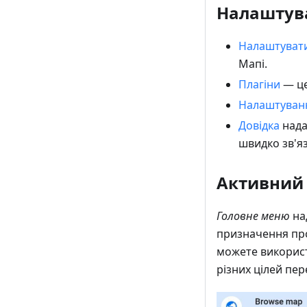
Налаштув
Налаштуват
Мапі.
Плагіни
— це
Налаштуван
Довідка
нада
швидко зв'я
Активний 
Головне меню
на
призначення проф
можете використ
різних цілей пер