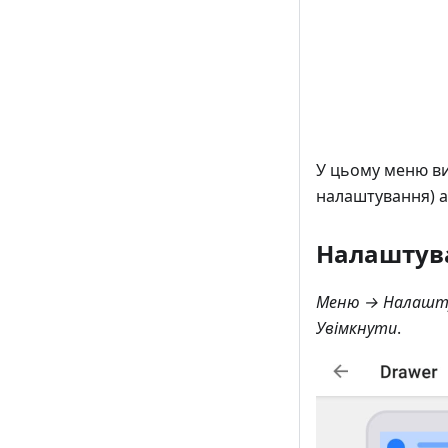
У цьому меню в
налаштування) 
Налаштува
Меню → Налашту
Увімкнути
.