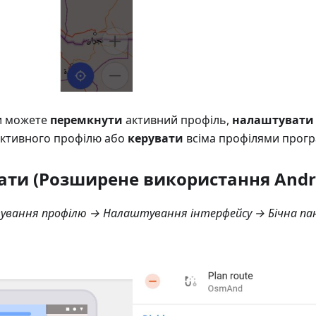
и можете
перемкнути
активний профіль,
налаштувати
активного профілю або
керувати
всіма профілями прогр
ти (Розширене використання Andr
вання профілю → Налаштування інтерфейсу → Бічна па