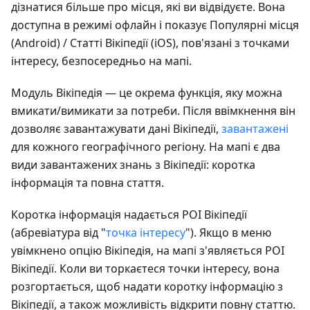
дізнатися більше про місця, які ви відвідуєте. Вона
доступна в режимі офлайн і показує Популярні місця
(Android) / Статті Вікіпедії (iOS), пов'язані з точками
інтересу, безпосередньо на мапі.
Модуль Вікіпедія — це окрема функція, яку можна
вмикати/вимикати за потреби. Після ввімкнення він
дозволяє завантажувати дані Вікіпедії,
завантажені
для кожного географічного регіону. На мапі є два
види завантажених знань з Вікіпедії: коротка
інформація та повна стаття.
Коротка інформація надається POI Вікіпедії
(абревіатура від "
точка інтересу
"). Якщо в меню
увімкнено опцію Вікіпедія, на мапі з'являється POI
Вікіпедії. Коли ви торкаєтеся точки інтересу, вона
розгортається, щоб надати коротку інформацію з
Вікіпедії, а також можливість відкрити повну статтю.