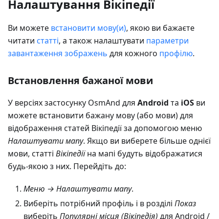
Налаштування Вікіпедії
Ви можете
встановити мову(и)
, якою ви бажаєте
читати
статті
, а також налаштувати
параметри
завантаження зображень
для кожного
профілю
.
Встановлення бажаної мови
У версіях застосунку OsmAnd для
Android
та
iOS
ви
можете встановити бажану мову (або мови) для
відображення статей Вікіпедії за допомогою меню
Налаштувати мапу
. Якщо ви виберете більше однієї
мови, статті
Вікіпедії
на мапі будуть відображатися
будь-якою з них. Перейдіть до:
Меню → Налаштувати мапу
.
Виберіть потрібний профіль і в розділі
Показ
виберіть
Популярні місця (Вікіпедія)
для Android /