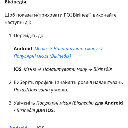
Вікіпедія
.
Щоб показати/приховати POI Вікіпедії, виконайте
наступні дії:
Перейдіть до:
Android
:
Меню → Налаштувати мапу →
Популярні місця (Вікіпедія)
iOS
:
Меню → Налаштувати мапу → Вікіпедія
Виберіть профіль і знайдіть розділ налаштувань
Показ
/
Показати
у меню.
Увімкніть
Популярні місця (Вікіпедія)
для Android
/
Вікіпедія
для iOS
.