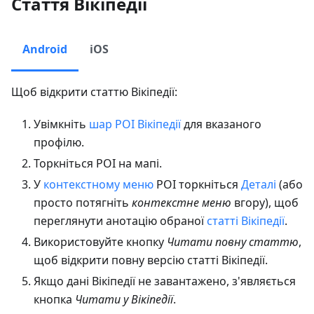
Стаття Вікіпедії
Android
iOS
Щоб відкрити статтю Вікіпедії:
Увімкніть
шар POI Вікіпедії
для вказаного
профілю.
Торкніться POI на мапі.
У
контекстному меню
POI торкніться
Деталі
(або
просто потягніть
контекстне меню
вгору), щоб
переглянути анотацію обраної
статті Вікіпедії
.
Використовуйте кнопку
Читати повну статтю
,
щоб відкрити повну версію статті Вікіпедії.
Якщо дані Вікіпедії не завантажено, з'являється
кнопка
Читати у Вікіпедії
.