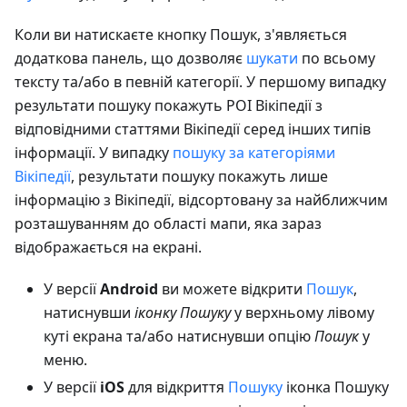
Коли ви натискаєте кнопку Пошук, з'являється
додаткова панель, що дозволяє
шукати
по всьому
тексту та/або в певній категорії. У першому випадку
результати пошуку покажуть POI Вікіпедії з
відповідними статтями Вікіпедії серед інших типів
інформації. У випадку
пошуку за категоріями
Вікіпедії
, результати пошуку покажуть лише
інформацію з Вікіпедії, відсортовану за найближчим
розташуванням до області мапи, яка зараз
відображається на екрані.
У версії
Android
ви можете відкрити
Пошук
,
натиснувши
іконку Пошуку
у верхньому лівому
куті екрана та/або натиснувши опцію
Пошук
у
меню.
У версії
iOS
для відкриття
Пошуку
іконка Пошуку