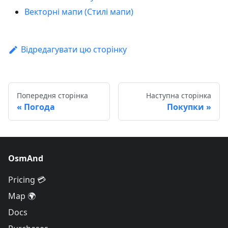
Векторні мапи (Стилі мапи)
Відредагувати цю сторінку
Попередня сторінка
Наступна сторінка
Погода
Покупки
OsmAnd
Pricing 💳
Map 🌍
Docs