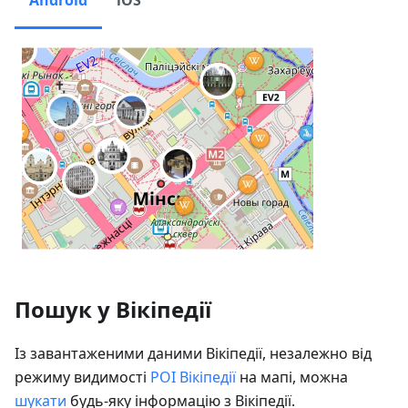
Android
iOS
Пошук у Вікіпедії
Із завантаженими даними Вікіпедії, незалежно від
режиму видимості
POI Вікіпедії
на мапі, можна
шукати
будь-яку інформацію з Вікіпедії.