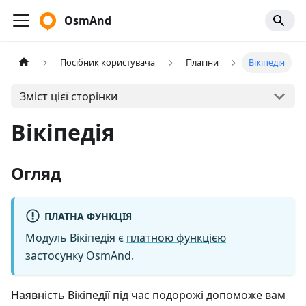
OsmAnd
Посібник користувача
Плагіни
Вікіпедія
Зміст цієї сторінки
Вікіпедія
Огляд
ПЛАТНА ФУНКЦІЯ
Модуль Вікіпедія є
платною функцією
застосунку OsmAnd.
Наявність Вікіпедії під час подорожі допоможе вам