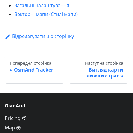
Загальні налаштування
Векторні мапи (Стилі мапи)
Відредагувати цю сторінку
Попередня сторінка
Наступна сторінка
OsmAnd Tracker
Вигляд карти
лижних трас
OsmAnd
Pricing 💳
Map 🌍