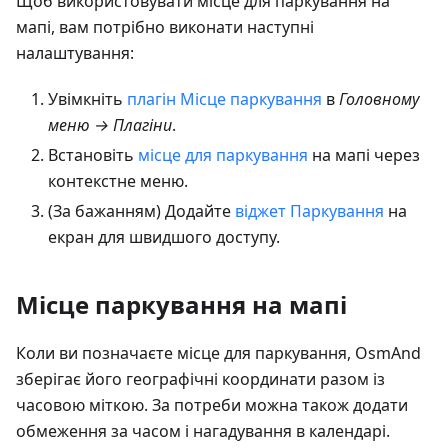
Щоб використовувати місце для паркування на
мапі, вам потрібно виконати наступні
налаштування:
Увімкніть
плагін Місце паркування
в
Головному
меню → Плагіни
.
Встановіть
місце для паркування
на мапі через
контекстне меню.
(За бажанням) Додайте
віджет Паркування
на
екран для швидшого доступу.
Місце паркування на мапі
Коли ви позначаєте місце для паркування, OsmAnd
зберігає його географічні координати разом із
часовою міткою. За потреби можна також додати
обмеження за часом і нагадування в календарі.