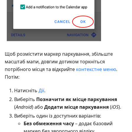
Щоб розмістити маркер паркування, збільште
масштаб мапи, довгим дотиком торкніться
потрібного місця та відкрийте
контекстне меню
.
Потім:
Натисніть
Дії
.
Виберіть
Позначити як місце паркування
(
Android
) або
Додати місце паркування
(
iOS
).
Виберіть один із доступних варіантів:
Без обмеження часу
– додає базовий
маркер без зворотного відліку.