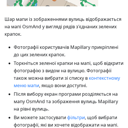
Шар мапи із зображеннями вулиць відображається
на мапі OsmAnd у вигляді рядів з'єднаних зелених
крапок.
Фотографії користувачів Mapillary прикріплені
до цих зелених крапок.
Торкніться зеленої крапки на мапі, щоб відкрити
фотографію з видом на вулицю. Фотографії
також можна вибрати зі списку в
контекстному
меню мапи
, якщо вони доступні.
Після вибору екран програми розділяється на
мапу OsmAnd та зображення вулиць Mapillary
на рівні вулиць.
Ви можете застосувати
фільтри
, щоб вибрати
фотографії, які ви хочете відображати на мапі.