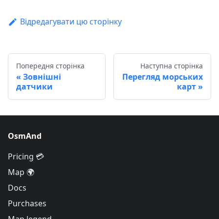
Відредагувати цю сторінку
Попередня сторінка
Наступна сторінка
Зовнішні
Перегляд морських
датчики
карт
OsmAnd
Pricing 💳
Map 🌍
Docs
Purchases