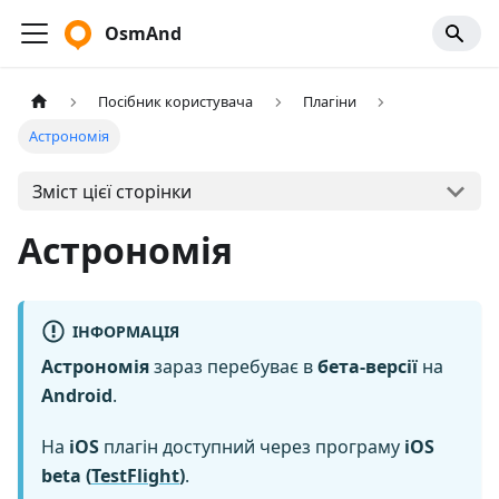
OsmAnd
Посібник користувача
Плагіни
Астрономія
Зміст цієї сторінки
Астрономія
ІНФОРМАЦІЯ
Астрономія
зараз перебуває в
бета-версії
на
Android
.
На
iOS
плагін доступний через програму
iOS
beta (
TestFlight
)
.