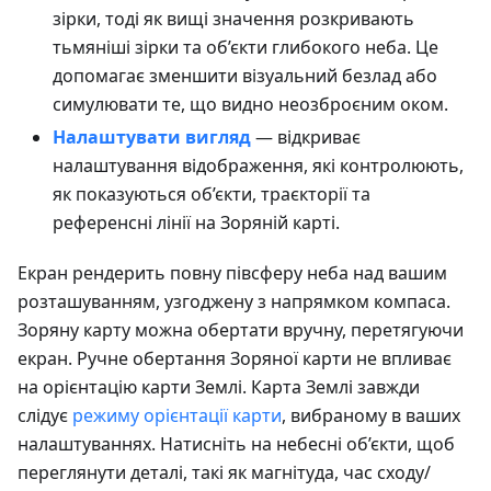
зірки, тоді як вищі значення розкривають
тьмяніші зірки та об’єкти глибокого неба. Це
допомагає зменшити візуальний безлад або
симулювати те, що видно неозброєним оком.
Налаштувати вигляд
— відкриває
налаштування відображення, які контролюють,
як показуються об’єкти, траєкторії та
референсні лінії на Зоряній карті.
Екран рендерить повну півсферу неба над вашим
розташуванням, узгоджену з напрямком компаса.
Зоряну карту можна обертати вручну, перетягуючи
екран. Ручне обертання Зоряної карти не впливає
на орієнтацію карти Землі. Карта Землі завжди
слідує
режиму орієнтації карти
, вибраному в ваших
налаштуваннях. Натисніть на небесні об’єкти, щоб
переглянути деталі, такі як магнітуда, час сходу/