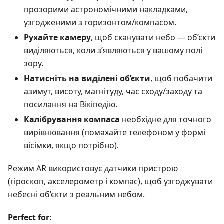
прозорими астрономічними накладками,
узгодженими з горизонтом/компасом.
Рухайте камеру
, щоб сканувати небо — об’єкти
виділяються, коли з’являються у вашому полі
зору.
Натисніть на виділені об’єкти
, щоб побачити
азимут, висоту, магнітуду, час сходу/заходу та
посилання на Вікіпедію.
Калібрування компаса
необхідне для точного
вирівнювання (помахайте телефоном у формі
вісімки, якщо потрібно).
Режим AR використовує датчики пристрою
(гіроскоп, акселерометр і компас), щоб узгоджувати
небесні об’єкти з реальним небом.
Perfect for: