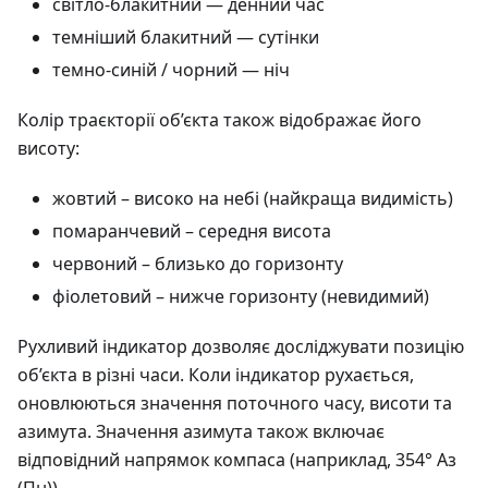
світло-блакитний — денний час
темніший блакитний — сутінки
темно-синій / чорний — ніч
Колір траєкторії об’єкта також відображає його
висоту:
жовтий – високо на небі (найкраща видимість)
помаранчевий – середня висота
червоний – близько до горизонту
фіолетовий – нижче горизонту (невидимий)
Рухливий індикатор дозволяє досліджувати позицію
об’єкта в різні часи. Коли індикатор рухається,
оновлюються значення поточного часу, висоти та
азимута. Значення азимута також включає
відповідний напрямок компаса (наприклад, 354° Аз
(Пн)).