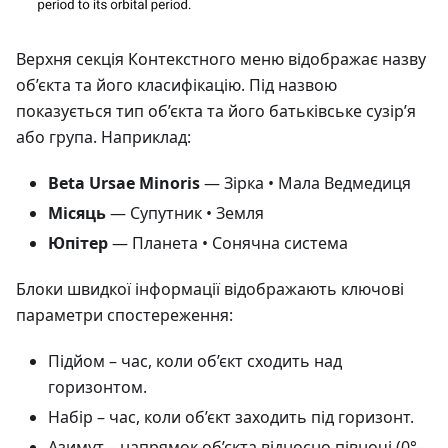
Верхня секція Контекстного меню відображає назву
об’єкта та його класифікацію. Під назвою
показується тип об’єкта та його батьківське сузір’я
або група. Наприклад:
Beta Ursae Minoris
— Зірка • Мала Ведмедиця
Місяць
— Супутник • Земля
Юпітер
— Планета • Сонячна система
Блоки швидкої інформації відображають ключові
параметри спостереження:
Підйом
– час, коли об’єкт сходить над
горизонтом.
Набір
– час, коли об’єкт заходить під горизонт.
Азимут
– напрямок об’єкта відносно півночі (0°–