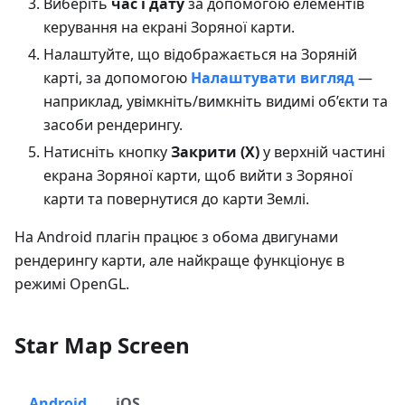
Виберіть
час і дату
за допомогою елементів
керування на екрані Зоряної карти.
Налаштуйте, що відображається на Зоряній
карті, за допомогою
Налаштувати вигляд
—
наприклад, увімкніть/вимкніть видимі об’єкти та
засоби рендерингу.
Натисніть кнопку
Закрити (X)
у верхній частині
екрана Зоряної карти, щоб вийти з Зоряної
карти та повернутися до карти Землі.
На Android плагін працює з обома двигунами
рендерингу карти, але найкраще функціонує в
режимі OpenGL.
Star Map Screen
Android
iOS