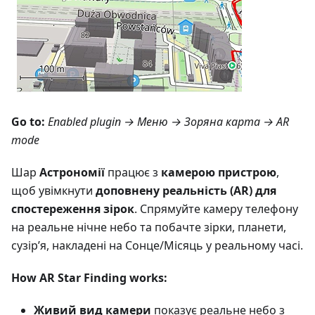
Go to:
Enabled plugin →
Меню → Зоряна карта
→ AR
mode
Шар
Астрономії
працює з
камерою пристрою
,
щоб увімкнути
доповнену реальність (AR) для
спостереження зірок
. Спрямуйте камеру телефону
на реальне нічне небо та побачте зірки, планети,
сузір’я, накладені на Сонце/Місяць у реальному часі.
How AR Star Finding works:
Живий вид камери
показує реальне небо з