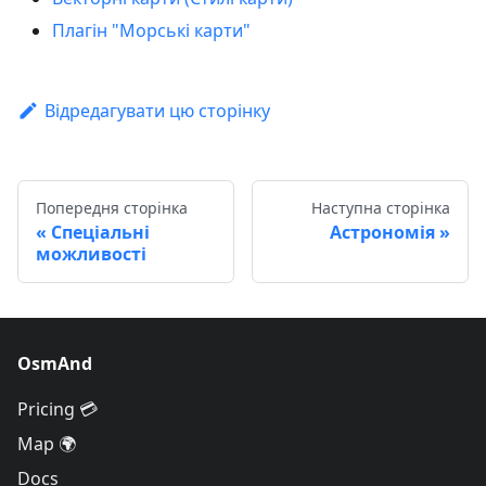
Плагін "Морські карти"
Відредагувати цю сторінку
Попередня сторінка
Наступна сторінка
Спеціальні
Астрономія
можливості
OsmAnd
Pricing 💳
Map 🌍
Docs