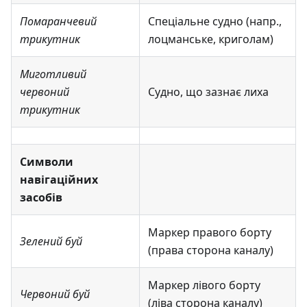
Помаранчевий
Спеціальне судно (напр.,
трикутник
лоцманське, криголам)
Миготливий
червоний
Судно, що зазнає лиха
трикутник
Символи
навігаційних
засобів
Маркер правого борту
Зелений буй
(права сторона каналу)
Маркер лівого борту
Червоний буй
(ліва сторона каналу)