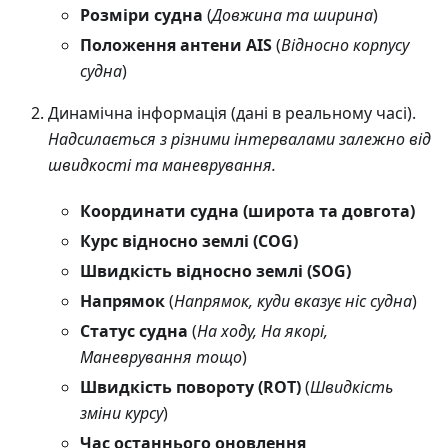
Розміри судна
(
Довжина та ширина
)
Положення антени AIS
(
Відносно корпусу
судна
)
Динамічна інформація (дані в реальному часі).
Надсилається з різними інтервалами залежно від
швидкості та маневрування.
Координати судна (широта та довгота)
Курс відносно землі (COG)
Швидкість відносно землі (SOG)
Напрямок
(
Напрямок, куди вказує ніс судна
)
Статус судна
(
На ходу, На якорі,
Маневрування тощо
)
Швидкість повороту (ROT)
(
Швидкість
зміни курсу
)
Час останнього оновлення