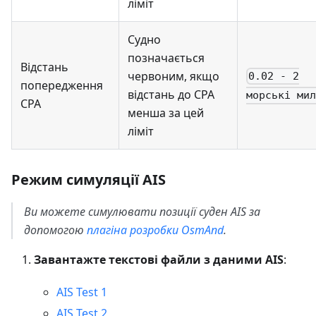
ліміт
Судно
позначається
Відстань
червоним, якщо
0.02 - 2
попередження
відстань до CPA
морські мил
CPA
менша за цей
ліміт
Режим симуляції AIS
Ви можете симулювати позиції суден AIS за
допомогою
плагіна розробки OsmAnd
.
Завантажте текстові файли з даними AIS
:
AIS Test 1
AIS Test 2