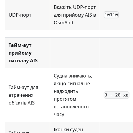
Вкажіть UDP-порт
UDP-порт
для прийому AIS в
10110
OsmAnd
Тайм-аут
прийому
сигналу AIS
Судна зникають,
якщо сигнал не
Тайм-аут для
надходить
втрачених
3 - 20 хв
протягом
об'єктів AIS
встановленого
часу
Іконки суден