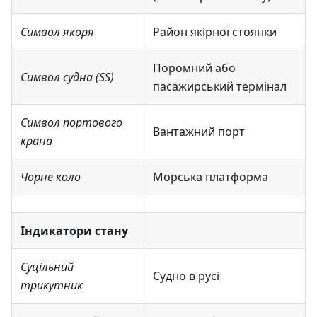
Символ якоря
Район якірної стоянки
Поромний або
Символ судна (SS)
пасажирський термінал
Символ портового
Вантажний порт
крана
Чорне коло
Морська платформа
Індикатори стану
Суцільний
Судно в русі
трикутник