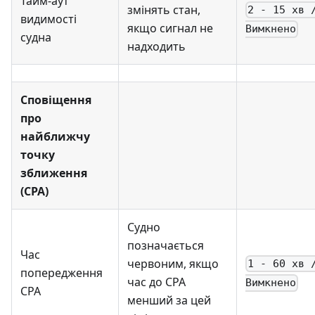
Тайм-аут
змінять стан,
2 - 15 хв 
видимості
якщо сигнал не
Вимкнено
судна
надходить
Сповіщення
про
найближчу
точку
зближення
(CPA)
Судно
позначається
Час
червоним, якщо
1 - 60 хв 
попередження
час до CPA
Вимкнено
CPA
менший за цей