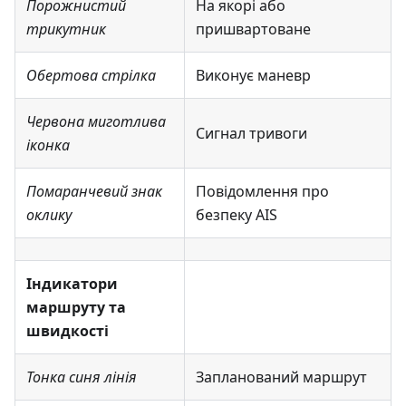
Порожнистий
На якорі або
трикутник
пришвартоване
Обертова стрілка
Виконує маневр
Червона миготлива
Сигнал тривоги
іконка
Помаранчевий знак
Повідомлення про
оклику
безпеку AIS
Індикатори
маршруту та
швидкості
Тонка синя лінія
Запланований маршрут