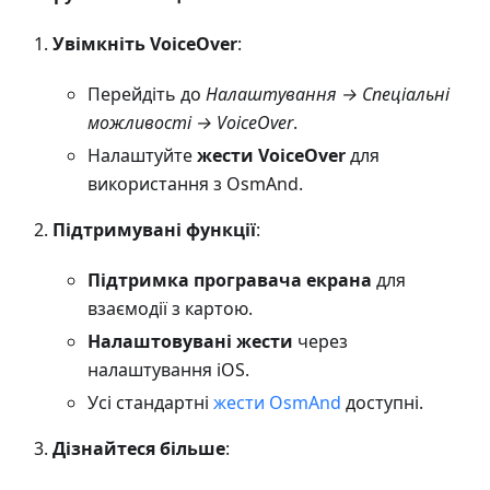
Увімкніть VoiceOver
:
Перейдіть до
Налаштування → Спеціальні
можливості → VoiceOver
.
Налаштуйте
жести VoiceOver
для
використання з OsmAnd.
Підтримувані функції
:
Підтримка програвача екрана
для
взаємодії з картою.
Налаштовувані жести
через
налаштування iOS.
Усі стандартні
жести OsmAnd
доступні.
Дізнайтеся більше
: