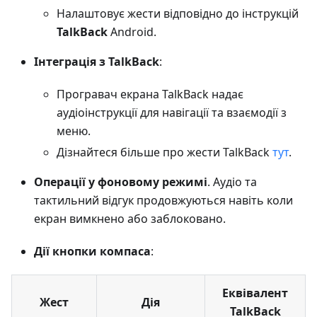
Налаштовує жести відповідно до інструкцій
TalkBack
Android.
Інтеграція з TalkBack
:
Програвач екрана TalkBack надає
аудіоінструкції для навігації та взаємодії з
меню.
Дізнайтеся більше про жести TalkBack
тут
.
Операції у фоновому режимі
. Аудіо та
тактильний відгук продовжуються навіть коли
екран вимкнено або заблоковано.
Дії кнопки компаса
:
Еквівалент
Жест
Дія
TalkBack