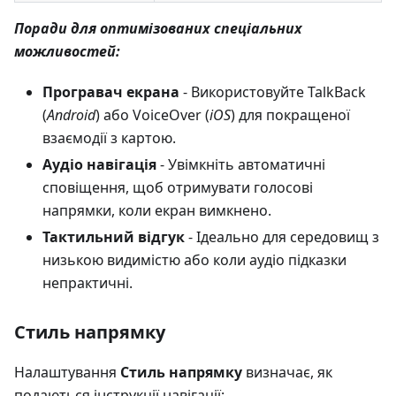
Поради для оптимізованих спеціальних
можливостей:
Програвач екрана
- Використовуйте TalkBack
(
Android
) або VoiceOver (
iOS
) для покращеної
взаємодії з картою.
Аудіо навігація
- Увімкніть автоматичні
сповіщення, щоб отримувати голосові
напрямки, коли екран вимкнено.
Тактильний відгук
- Ідеально для середовищ з
низькою видимістю або коли аудіо підказки
непрактичні.
Стиль напрямку
Налаштування
Стиль напрямку
визначає, як
подаються інструкції навігації: