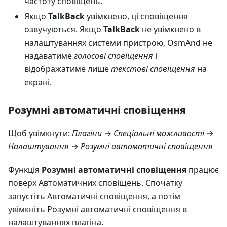
частоту сповіщень.
Якщо
TalkBack
увімкнено, ці сповіщення
озвучуються. Якщо
TalkBack
не увімкнено в
налаштуваннях системи пристрою, OsmAnd не
надаватиме
голосові сповіщення
і
відображатиме лише
текстові сповіщення
на
екрані.
Розумні автоматичні сповіщення
Щоб увімкнути:
Плагіни
→
Спеціальні можливості
→
Налаштування
→
Розумні автоматичні сповіщення
Функція
Розумні автоматичні сповіщення
працює
поверх Автоматичних сповіщень. Спочатку
запустіть Автоматичні сповіщення, а потім
увімкніть Розумні автоматичні сповіщення в
налаштуваннях плагіна.