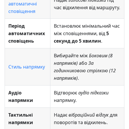
Надає
голосові підказки
під
автоматичні
час відхилення від маршруту.
сповіщення
Період
Встановлює мінімальний час
автоматичних
між сповіщеннями, від
5
сповіщень
секунд до 5 хвилин
.
Вибирайте між
Боковим (8
напрямків)
або
За
Стиль напрямку
годинниковою стрілкою (12
напрямків)
.
Аудіо
Відтворює
аудіо підказки
напрямки
напрямку.
Тактильні
Надає
вібраційний відгук
для
напрямки
поворотів та відхилень.