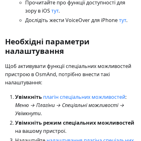
Прочитайте про функції доступності для
зору в iOS
тут
.
Дослідіть жести VoiceOver для iPhone
тут
.
Необхідні параметри
налаштування
Щоб активувати функції спеціальних можливостей
пристрою в OsmAnd, потрібно внести такі
налаштування:
Увімкніть
плагін спеціальних можливостей
:
Меню → Плагіни → Спеціальні можливості →
Увімкнути
.
Увімкніть режим спеціальних можливостей
на вашому пристрої.
Налаштуйте
налаштування плагіна спеціальних