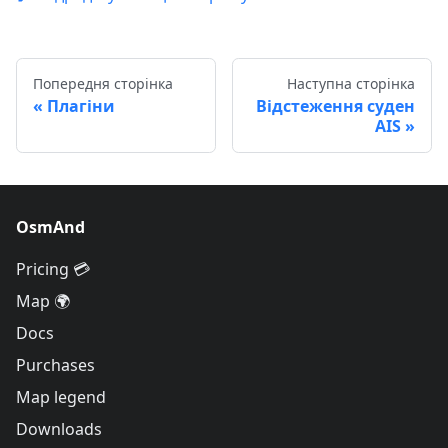
Попередня сторінка
Наступна сторінка
Плагіни
Відстеження суден
AIS
OsmAnd
Pricing 💳
Map 🌍
Docs
Purchases
Map legend
Downloads