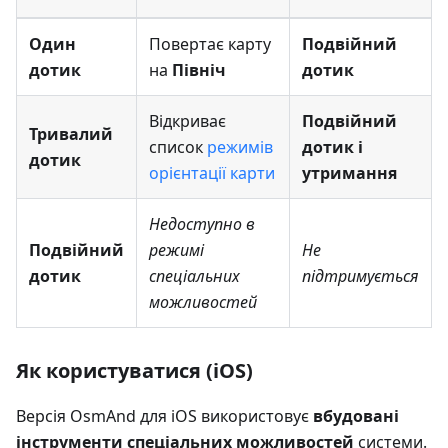
Один
Повертає карту
Подвійний
дотик
на
Північ
дотик
Відкриває
Подвійний
Тривалий
список
режимів
дотик і
дотик
орієнтації карти
утримання
Недоступно в
Подвійний
режимі
Не
дотик
спеціальних
підтримується
можливостей
Як користуватися (iOS)
Версія OsmAnd для iOS використовує
вбудовані
інструменти спеціальних можливостей
системи.