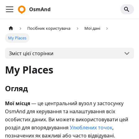
OsmAnd
Посібник користувача
Мої дані
My Places
Зміст цієї сторінки
My Places
Огляд
Мої місця
— це центральний вузол у застосунку
OsmAnd для керування та налаштування всіх
особистих даних. Ви можете використовувати цей
розділ для впорядкування
Улюблених точок
,
позначених як важливі або часто відвідувані.